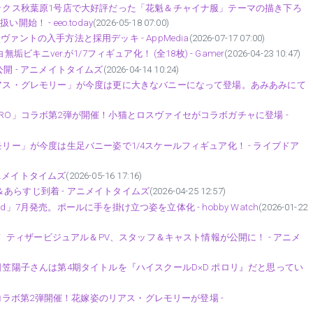
ブックス秋葉原1号店で大好評だった「花魁＆チャイナ服」テーマの描き下ろ
開始！ - eeo.today
(2026-05-18 07:00)
ァントの入手方法と採用デッキ - AppMedia
(2026-07-17 07:00)
ビキニver.が1/7フィギュア化！ (全18枚) - Gamer
(2026-04-23 10:47)
開 - アニメイトタイムズ
(2026-04-14 10:24)
「リアス・グレモリー」が今度は更に大きなバニーになって登場。あみあみにて
ERO」コラボ第2弾が開催！小猫とロスヴァイセがコラボガチャに登場 -
モリー」が今度は生足バニー姿で1/4スケールフィギュア化！ - ライブドア
ニメイトタイムズ
(2026-05-16 17:16)
ット＆あらすじ到着 - アニメイトタイムズ
(2026-04-25 12:57)
2nd」7月発売。ポールに手を掛け立つ姿を立体化 - hobby Watch
(2026-01-22
定！ ティザービジュアル＆PV、スタッフ＆キャスト情報が公開に！ - アニメ
｜日笠陽子さんは第4期タイトルを『ハイスクールD×D ポロリ』だと思ってい
O」コラボ第2弾開催！花嫁姿のリアス・グレモリーが登場 -