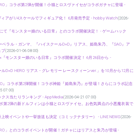
ERO」コラボ第2弾が開催！小猫とロスヴァイセがコラボガチャに登場 -
が1/4スケールでフィギュア化！ 6月発売予定 - hobby Watch
(2026-
infinity』にて『モンスター娘のいる日常』とのコラボ開催決定！ - ゲームハック
ーベラル・ガンマ、『ハイスクールD×D』リアス、姫島朱乃、『SAO』ア
ェブ
(2026-01-06 08:00)
nfinity』×『モンスター娘のいる日常』コラボ開催決定！ 6月26日から -
D HERO リアス・グレモリー レースクィーンver.」を10月から12月に
HERO』コラボ第2弾開催！コラボ神姫『姫島朱乃』が登場！さらにコラボ記念
5 07:00)
当たりランキング - AppMedia
(2026-04-21 07:00)
コラボ第2弾の新ドルフィンは小猫とロスヴァイセ。お色気満点の小悪魔衣装で
)
行上映イベントや一挙放送も決定（コミックナタリー） - LINE NEWS
(2026-
ERO」とのコラボイベントが開催！ガチャにはリアスと朱乃が登場 -