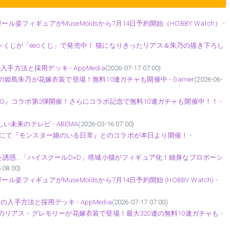
姿フィギュアがMuseMoldsから7月14日予約開始（HOBBY Watch） -
インくじが「eeoくじ」で発売中！ 猫になりきったリアス＆朱乃の描き下ろし
方法と採用デッキ - AppMedia
(2026-07-17 07:00)
」の姫島朱乃が花嫁衣装で登場！無料10連ガチャも開催中 - Gamer
(2026-06-
ERO』コラボ第2弾開催！さらにコラボ記念で無料10連ガチャも開催中！！ -
い未来のテレビ - ABEMA
(2026-03-16 07:00)
infinity』にて『モンスター娘のいる日常』とのコラボが本日より開催！ -
誘惑…「ハイスクールD×D」塔城小猫がフィギュア化！細身なプロポーシ
 08:00)
フィギュアがMuseMoldsから7月14日予約開始 (HOBBY Watch) -
手方法と採用デッキ - AppMedia
(2026-07-17 07:00)
O」のリアス・グレモリーが花嫁衣装で登場！最大320連の無料10連ガチャも -