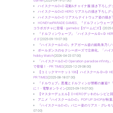
Gamer
(2025-09-19 07:00)
ハイスクールD×D 花魁&チャイナ服 描き下ろしグッ
ハイスクールDxD HERO リアスらの描き下ろしグッ
ハイスクールD×D リアスらナイトウェア姿の描き下ろ
HONEY∞PARADE GAMES、『ドルフィンウ
コラボガチャに登場 - gamebiz【ゲームビズ】
(2025-
『ドルフィンウェーブ』「ハイスクールＤ×Ｄ HE
イド
(2025-09-19 07:00)
『ハイスクールD×D』チアガール姿の姫島朱乃1／6スケー
ポールダンスのセクシーポーズで立体化。「ハイスクールD
hobby Watch
(2026-04-23 07:00)
「ハイスクールD×D Operation paradise
で登場！ - PR TIMES
(2025-12-29 08:00)
【コミックマーケット106】ハイスクールＤ×Ｄ H
PR TIMES
(2025-08-18 07:00)
『ドルウェブ』悪魔とドルフィンが禁断の邂逅!? 
に！ - 電撃オンライン
(2025-09-19 07:00)
【マスターデュエル】D-HEROデッキのレシピと回し方
アニメ『ハイスクールD×D』POP UP SHOPが秋葉原
『ハイスクールD×D』バニー姿のリアス・グレモリー1／
07:00)