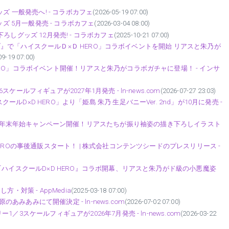
ズ 一般発売へ! - コラボカフェ
(2026-05-19 07:00)
ズ 5月一般発売 - コラボカフェ
(2026-03-04 08:00)
しグッズ 12月発売! - コラボカフェ
(2025-10-21 07:00)
ェーブ』で「ハイスクールＤ×Ｄ HERO」コラボイベントを開始 リアスと朱乃が
09-19 07:00)
RO」コラボイベント開催！リアスと朱乃がコラボガチャに登場！ - インサ
ルフィギュアが2027年1月発売 - ln-news.com
(2026-07-27 23:03)
×D HERO」より「姫島 朱乃 生足バニーVer. 2nd」が10月に発売 -
 infinity」年末年始キャンペーン開催！リアスたちが振り袖姿の描き下ろしイラスト
EROの事後通販スタート！ | 株式会社コンテンツシードのプレスリリース -
『ハイスクールD×D HERO』コラボ開幕、リアスと朱乃がド級の小悪魔姿
・対策 - AppMedia
(2025-03-18 07:00)
のあみあみにて開催決定 - ln-news.com
(2026-07-02 07:00)
3スケールフィギュアが2026年7月発売 - ln-news.com
(2026-03-22