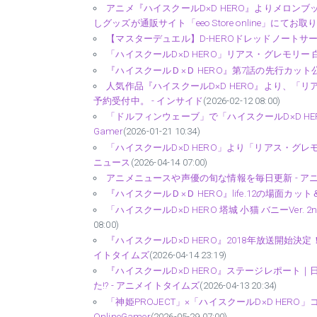
アニメ『ハイスクールD×D HERO』よりメロン
しグッズが通販サイト「eeo Store online」にてお取り扱い
【マスターデュエル】D-HEROドレッドノートサーヴ
「ハイスクールD×D HERO」リアス・グレモリー 白無垢
『ハイスクールＤ×Ｄ HERO』第7話の先行カット公
人気作品『ハイスクールD×D HERO』より、
予約受付中。 - インサイド
(2026-02-12 08:00)
「ドルフィンウェーブ」で「ハイスクールD×D H
Gamer
(2026-01-21 10:34)
「ハイスクールD×D HERO」より「リアス・グレ
ニュース
(2026-04-14 07:00)
アニメニュースや声優の旬な情報を毎日更新 - ア
『ハイスクールＤ×Ｄ HERO』life.12の場面カ
「ハイスクールD×D HERO 塔城 小猫 バニーVer. 
08:00)
『ハイスクールD×D HERO』2018年放送開始決
イトタイムズ
(2026-04-14 23:19)
『ハイスクールD×D HERO』ステージレポート
た!? - アニメイトタイムズ
(2026-04-13 20:34)
「神姫PROJECT」×「ハイスクールD×D HER
OnlineGamer
(2026-05-29 07:00)