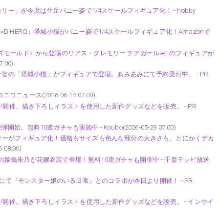
リー」が今度は生足バニー姿で1/4スケールフィギュア化！ - hobby
 HERO』塔城小猫がバニー姿で1/4スケールフィギュア化！Amazonで
ミューズモールド）から登場のリアス・グレモリー チアガールver.のフィギュアが
7:00)
ー姿の「塔城小猫」がフィギュアで登場。あみあみにて予約受付中。 - PR
ニコニコニュース
(2026-06-15 07:00)
みあみ』が開催。描き下ろしイラストを使用した新作グッズなどを販売。 - PR
2弾開始、無料10連ガチャも実施中 - Koubo
(2026-05-29 07:00)
リーがフィギュア化！価格もサイズも色んな部分の大きさも、とにかくデカ
6 08:00)
O」の姫島朱乃が花嫁衣装で登場！無料10連ガチャも開催中 - 千葉テレビ放送
infinity』にて『モンスター娘のいる日常』とのコラボが本日より開催！ - PR
みあみ』が開催。描き下ろしイラストを使用した新作グッズなどを販売。 - インサイ