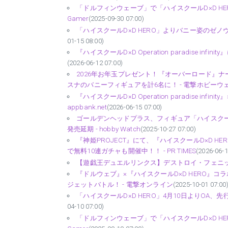
「ドルフィンウェーブ」で「ハイスクールD×D H
Gamer
(2025-09-30 07:00)
「ハイスクールD×D HERO」よりバニー姿のゼノヴィア
01-15 08:00)
『ハイスクールD×D Operation paradise 
(2026-06-12 07:00)
2026年お年玉プレゼント！『オーバーロード』ナ
スナのバニーフィギュアを計6名に！ - 電撃ホビーウ
『ハイスクールD×D Operation paradise i
appbank.net
(2026-06-15 07:00)
ゴールデンヘッドプラス、フィギュア「ハイスクールD×
発売延期 - hobby Watch
(2025-10-27 07:00)
『神姫PROJECT』にて、『ハイスクールD×D 
で無料10連ガチャも開催中！！ - PR TIMES
(2026-06-1
【遊戯王デュエルリンクス】デストロイ・フェニックス
『ドルウェブ』×『ハイスクールD×D HERO』
ジェットバトル！ - 電撃オンライン
(2025-10-01 07:00
「ハイスクールD×D HERO」4月10日よりOA、先
04-10 07:00)
「ドルフィンウェーブ」で「ハイスクールD×D H