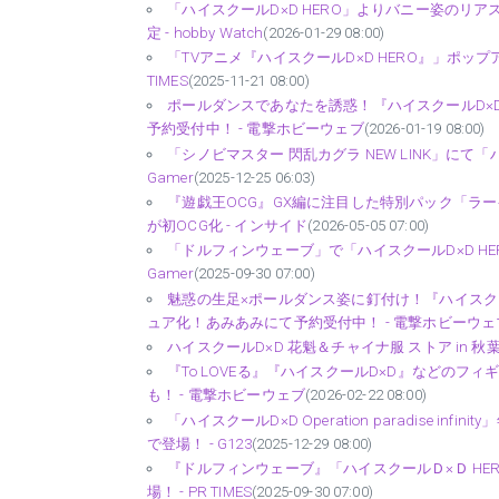
「ハイスクールD×D HERO」よりバニー姿のリア
定 - hobby Watch
(2026-01-29 08:00)
「TVアニメ『ハイスクールD×D HERO』」ポップア
TIMES
(2025-11-21 08:00)
ポールダンスであなたを誘惑！『ハイスクールD×D 
予約受付中！ - 電撃ホビーウェブ
(2026-01-19 08:00)
「シノビマスター 閃乱カグラ NEW LINK」にて「ハ
Gamer
(2025-12-25 06:03)
『遊戯王OCG』GX編に注目した特別パック「ラ
が初OCG化 - インサイド
(2026-05-05 07:00)
「ドルフィンウェーブ」で「ハイスクールD×D H
Gamer
(2025-09-30 07:00)
魅惑の生足×ポールダンス姿に釘付け！『ハイスクー
ュア化！あみあみにて予約受付中！ - 電撃ホビーウェ
ハイスクールD×D 花魁＆チャイナ服 ストア in 秋葉
『To LOVEる』『ハイスクールD×D』などの
も！ - 電撃ホビーウェブ
(2026-02-22 08:00)
「ハイスクールD×D Operation paradise
で登場！ - G123
(2025-12-29 08:00)
『ドルフィンウェーブ』「ハイスクールＤ×Ｄ H
場！ - PR TIMES
(2025-09-30 07:00)