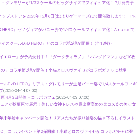
ス・グレモリーが1/3スケールのビッグサイズでフィギュア化！ 7月発売予
ップストアを2025年12月6日(土)よりゲーマーズにて開催致します！ - PR
HERO』ゼノヴィアがバニー姿で1/4スケールフィギュア化！Amazonで
イスクールD×D HERO」とのコラボ第2弾が開催！ (全13枚) -
ーイエロー」が予約受付中！「ダークティラノ」「ハングドマン」など10枚
ERO」コラボ第2弾が開催！小猫とロスヴァイセがコラボガチャに登場 -
ルD×D HERO』リアス・グレモリーが生足バニー姿で1/4スケールフィギ
ブ
(2026-04-14 07:00)
原 4月3日開催! - コラボカフェ
(2026-04-03 07:00)
フィギュアが秋葉原で展示！美しい女神ドレスや露出度高めの鬼コス姿の美少女
 infinity」年末年始キャンペーン開催！リアスたちが振り袖姿の描き下ろしイラスト
ERO」コラボイベント第2弾開催！小猫とロスヴァイセがコラボガチャに登