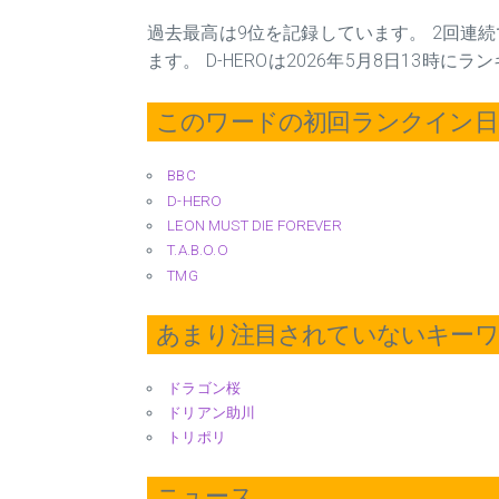
過去最高は9位を記録しています。 2回連
ます。 D-HEROは2026年5月8日13時
このワードの初回ランクイン日 2
BBC
D-HERO
LEON MUST DIE FOREVER
T.A.B.O.O
TMG
あまり注目されていないキー
ドラゴン桜
ドリアン助川
トリポリ
ニュース