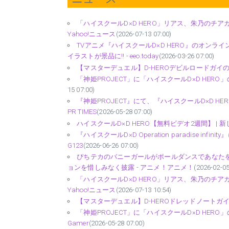
「ハイスクールD×D HERO」リアス、朱乃のチアガール
Yahoo!ニュース
(2026-07-13 07:00)
TVアニメ『ハイスクールD×D HERO』のオンラ
イラストが景品に!! - eeo.today
(2026-03-26 07:00)
【マスターデュエル】D-HEROデビルロードガイの入手
「神姫PROJECT」に「ハイスクールD×D HERO
15 07:00)
『神姫PROJECT』にて、『ハイスクールD×D H
PR TIMES
(2026-05-28 07:00)
ハイスクールD×D HERO【無料ビデオ2週間】 | 新し
『ハイスクールD×D Operation paradise 
G123
(2026-06-26 07:00)
ぴちテカのバニーガールがポールダンスであなたを
ョンを惜しみなく披露 - アニメ！アニメ！
(2026-02-05
「ハイスクールD×D HERO」リアス、朱乃のチアガール姿
Yahoo!ニュース
(2026-07-13 10:54)
【マスターデュエル】D-HEROドレッドノートガイの入
「神姫PROJECT」に「ハイスクールD×D HER
Gamer
(2026-05-28 07:00)