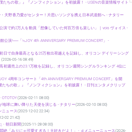
たちの歌」』『ノンフィクション』を初披露！ - USENの音楽情報サイト
・天野香乃愛がセンター！片思いソングを携え日本武道館へ - ナタリー
公演で約2万人を動員「想像していた何百万倍も楽しい」｜vois ヴォイス -
≒JOY 4th ANNIVERSARY PREMIUM CONCERT」 -
発売初日で自身最高となる25万枚出荷越えを記録し、オリコン デイリーシング
！
(2026-05-16 08:49)
最高初週売上の23.1万枚を記録し、オリコン週間シングルランキング 4位に
周年コンサート「4th ANNIVERSARY PREMIUM CONCERT」を開
たちの歌」』『ノンフィクション』を初披露！ - 日刊エンタメクリップ
OTOTOY
(2026-02-11 08:00)
が地球に舞い降りた天使を演じる - ナタリー
(2026-02-10 08:00)
コンニュース
(2025-12-02 22:34)
12-02 21:42)
- 朝日新聞
(2025-11-28 08:00)
悶絶「みりにゃ可愛すぎる！大好きだよ！」 - ｄメニューニュース
(2026-