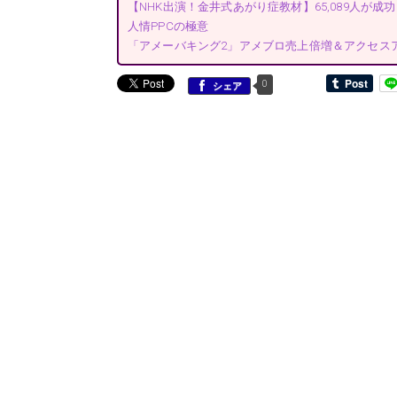
【NHK出演！金井式あがり症教材】65,089人が
人情PPCの極意
「アメーバキング2」アメブロ売上倍増＆アクセス
0
シェア