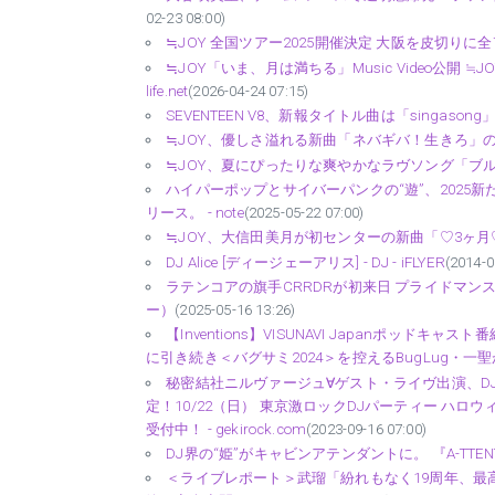
02-23 08:00)
≒JOY 全国ツアー2025開催決定 大阪を皮切りに全7都市で公
≒JOY「いま、月は満ちる」Music Video公開 ≒JOY 全国
life.net
(2026-04-24 07:15)
SEVENTEEN V8、新報タイトル曲は「singaso
≒JOY、優しさ溢れる新曲「ネバギバ！生きろ」のMV
≒JOY、夏にぴったりな爽やかなラヴソング「ブルーハ
ハイパーポップとサイバーパンクの“遊”、2025新たな
リース。 - note
(2025-05-22 07:00)
≒JOY、大信田美月が初センターの新曲「♡3ヶ月♡」M
DJ Alice [ディージェーアリス] - DJ - iFLYER
(2014-0
ラテンコアの旗手CRRDRが初来日 プライドマンスを祝
ー）
(2025-05-16 13:26)
【Inventions】VISUNAVI Japanポッドキャスト
に引き続き＜バグサミ2024＞を控えるBugLug・一聖が登場！
秘密結社ニルヴァージュ∀ゲスト・ライヴ出演、D
定！10/22（日） 東京激ロックDJパーティー ハロ
受付中！ - gekirock.com
(2023-09-16 07:00)
DJ界の“姫”がキャビンアテンダントに。 『A-TTENT↑ON 
＜ライブレポート＞武瑠「紛れもなく19周年、