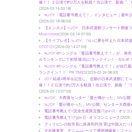
催！！ ２公演で約2万人を動員！当公演で、新曲『「僕
(2026-03-16 03:18)
≒JOY「電話番号教えて！」インタビュー｜最年少
(2026-02-18 08:00)
【エンタメ】≒JOY、日本武道館コンサート開催 2
MusicVoice
(2026-03-14 07:00)
【ライブレポ】≒JOY、ついに夢を叶えた日本武道館公演!──「
OTOTOY
(2026-03-14 07:00)
≒JOY 4thシングル「電話番号教えて！」が、
ルランキングにて初登場3位にランクイン！ - ガルポ
≒JOY 4thシングル『電話番号教えて！』が自己
ランクイン！！ - PR TIMES
(2026-02-24 08:00)
JOY 結成4周年を記念し、念願の日本武道館にて≒JOY 4
催！！２公演で約2万人を動員！当公演で、新曲『「僕
(2026-03-13 07:00)
≒JOY、大西葵センター「愛が痛かった」MV公開 - 
≒JOY「愛が痛かった」MV公開、センター大西葵
電話番号教えて!(完全生産限定盤/Type D) - オリ
電話番号教えて!(Type E) - オリコンニュース
(2025-
フィリピンの前市長に終身刑判決 実は中国人だった 
大谷映美里、デニム×レースで透明感爆発！ファン