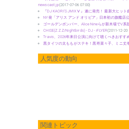
newscast.jp
(2017-07-06 07:00)
『DJ KAORI’S JMIX Ⅴ 』遂に発売！ 最新大ヒット
NY発「アリス アンド オリビア」日本初の旗艦店公開 デザ
ゴールデンボンバー、Alice Nineらが新木場でV系競
CHISE(Z.Z.Z/Nightbirds) - DJ - iFLYER
(2011-12-20 
Travis、2026年来日公演に向けて聴くべきおすすめ曲 - d
黒タイツの太ももがステキ！黒嵜菜々子、ミニ丈冬コ
人気度の動向
関連トピック