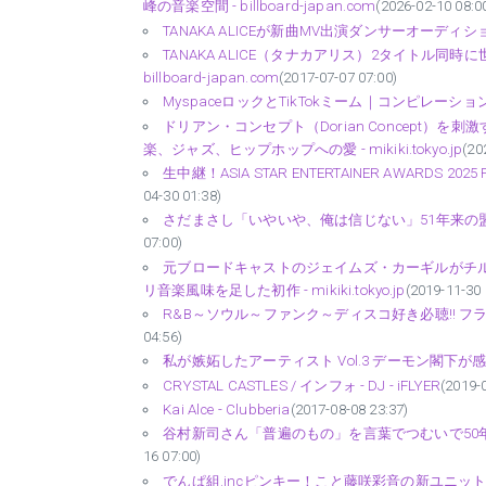
峰の音楽空間 - billboard-japan.com
(2026-02-10 08:0
TANAKA ALICEが新曲MV出演ダンサーオーディションを開催
TANAKA ALICE（タナカアリス）2タイトル同時
billboard-japan.com
(2017-07-07 07:00)
MyspaceロックとTikTokミーム｜コンピレーション『WE
ドリアン・コンセプト（Dorian Concept）を
楽、ジャズ、ヒップホップへの愛 - mikiki.tokyo.jp
(20
生中継！ASIA STAR ENTERTAINER AWARDS 2025 
04-30 01:38)
さだまさし「いやいや、俺は信じない」51年来の盟
07:00)
元ブロードキャストのジェイムズ・カーギルがチ
リ音楽風味を足した初作 - mikiki.tokyo.jp
(2019-11-30 
R&B～ソウル～ファンク～ディスコ好き必聴!! フランスのD
04:56)
私が嫉妬したアーティスト Vol.3 デーモン閣下が感服
CRYSTAL CASTLES / インフォ - DJ - iFLYER
(2019-
Kai Alce - Clubberia
(2017-08-08 23:37)
谷村新司さん「普遍のもの」を言葉でつむいで50年
16 07:00)
でんぱ組.incピンキー！こと藤咲彩音の新ユニットら6組