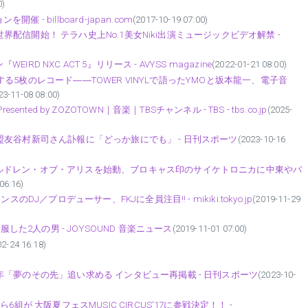
0)
 - billboard-japan.com
(2017-10-19 07:00)
に世界配信開始！ テラハ史上No.1美女Niki出演ミュージックビデオ解禁 -
IRD NXC ACT 5』リリース - AVYSS magazine
(2022-01-21 08:00)
刺激する5枚のレコード――TOWER VINYLで語ったYMOと坂本龍一、電子音
23-11-08 08:00)
Presented by ZOZOTOWN｜音楽｜TBSチャンネル - TBS - tbs.co.jp
(2025-
友谷村新司さん訃報に「どっか旅にでも」 - 日刊スポーツ
(2023-10-16
ルドレン・オブ・アリスを始動、ブロキャス印のサイケトロニカに中東やバ
06:16)
J／プロデューサー、FKJに全員注目!! - mikiki.tokyo.jp
(2019-11-29
した2人の男 - JOYSOUND 音楽ニュース
(2019-11-01 07:00)
02-24 16:18)
「夢のその先」追い求める インタビュー再掲載 - 日刊スポーツ
(2023-10-
が 大阪夏フェスMUSIC CIRCUS'17に参戦決定！！ -