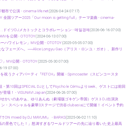
演 - cinema-life.net
(2026-04-24 07:17)
ツアー2025「Our moon is getting full」テーマ楽曲 - cinema-
ng」...ドイツDJメカトックとコラボレーション - 매일경제
(2026-06-16 07:00)
を公開 - OTOTOY
(2024-06-13 07:00)
ワイレモン」MV公開 - OTOTOY
(2025-05-05 07:00)
フェーズへ。──Alice Longyu Gao（アリス・ロンユ・ガオ）、新作リ
V公開 - OTOTOY
(2025-05-30 07:00)
6-19 07:00)
うクィアパーティ『FETCH』開催 - Spincoaster（スピンコースタ
番組・第10回はSPECIAL DJとしてPsycho le Cémuよりseek、ゲストには前回
 - VISUNAVI Japan
(2024-06-26 07:00)
Jせかいのあやぁ、ゆりあんぬ（劇場版ゴキゲン帝国）ゲストDJ出演決
ウィン・スペシャルを豪華3ステージで渋谷clubasiaにて開催！イベント予約
mixed by DJ MAYUMI』 - BARKS
(2025-06-02 11:10)
最高の景色でした！」怒涛すぎるワールドツアーの先に辿り着いた史上最高