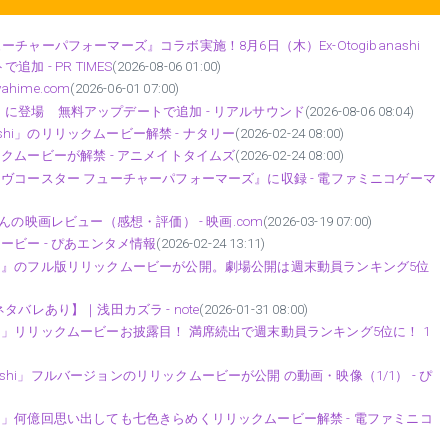
ャーパフォーマーズ』コラボ実施！8月6日（木）Ex-Otogibanashi
追加 - PR TIMES
(2026-08-06 01:00)
hime.com
(2026-06-01 07:00)
に登場 無料アップデートで追加 - リアルサウンド
(2026-08-06 08:04)
ashi」のリリックムービー解禁 - ナタリー
(2026-02-24 08:00)
リリックムービーが解禁 - アニメイトタイムズ
(2026-02-24 08:00)
『グルーヴコースター フューチャーパフォーマーズ』に収録 - 電ファミニコゲーマ
の映画レビュー（感想・評価） - 映画.com
(2026-03-19 07:00)
クムービー - ぴあエンタメ情報
(2026-02-24 13:11)
nashi』のフル版リリックムービーが公開。劇場公開は週末動員ランキング5位
バレあり】｜浅田カズラ - note
(2026-01-31 08:00)
ashi」リリックムービーお披露目！ 満席続出で週末動員ランキング5位に！ 1
)
nashi」フルバージョンのリリックムービーが公開 の動画・映像（1/1） - ぴ
ashi」何億回思い出しても七色きらめくリリックムービー解禁 - 電ファミニコ