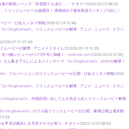
身の歌唱シーンで「何度観ても涙が…」 - ナタリー
(2026-02-22 08:00)
ashi」リリックムービーお披露目！ 満席続出で週末動員ランキング5位に！ -
クムービー - ぴあエンタメ情報
(2026-02-24 13:46)
togibanashi」リリックムービーが解禁 - アニメ - ニュース - クラン
e
(2026-07-01 07:00)
リリックムービーが解禁 - アニメイトタイムズ
(2026-05-19 16:35)
曲レビューがCUT5月号に掲載！ - rockinon.com
(2026-04-23 07:00)
l）さん書き下ろしによるメインテーマ「Ex-Otogibanashi」のMVが解禁！
nashi」フルバージョンのリリックムービーが公開 - ぴあエンタメ情報
(2026-
togibanashi」リリックムービーが解禁 - アニメ - ニュース - クラン
x-Otogibanashi」何億回思い出しても七色きらめくリリックムービー解禁
Ex-Otogibanashi』のフル版リリックムービーが公開。劇場公開は週末動
13:23)
曲を早見沙織演じる月見ヤチヨが歌う - ナタリー
(2025-12-05 08:00)