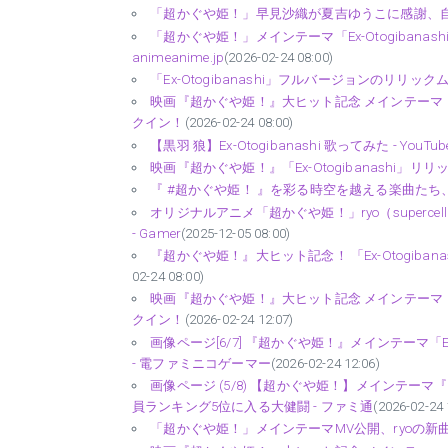
「超かぐや姫！」早見沙織が夏吉ゆうこに感謝、自
「超かぐや姫！」メインテーマ「Ex-Otogiban
animeanime.jp
(2026-02-24 08:00)
「Ex-Otogibanashi」フルバージョンのリリッ
映画『超かぐや姫！』大ヒット記念 メインテーマ「Ex-O
クイン！
(2026-02-24 08:00)
【黒羽 狼】Ex-Otogibanashi 歌ってみた - YouTub
映画『超かぐや姫！』「Ex-Otogibanashi」
『 #超かぐや姫！ 』を彩る時空を越える楽曲たち、全16
オリジナルアニメ「超かぐや姫！」ryo（supercel
- Gamer
(2025-12-05 08:00)
『超かぐや姫！』大ヒット記念！ 「Ex-Otogiba
02-24 08:00)
映画『超かぐや姫！』大ヒット記念 メインテーマ「Ex-O
クイン！
(2026-02-24 12:07)
画像ページ[6/7] 『超かぐや姫！』メインテーマ「E
- 電ファミニコゲーマー
(2026-02-24 12:06)
画像ページ (5/8) 【超かぐや姫！】メインテーマ『
員ランキング5位に入る大健闘 - ファミ通
(2026-02-24 
「超かぐや姫！」メインテーマMV公開、ryoの新