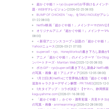
超かぐや姫！＞ryo (supercell)が手掛け
題 - WEBザテレビジョン
(2026-02-25 08:00)
BUMP OF CHICKEN「ray」をTAKU INOUEが
01-22 08:00)
Netflix映画「超かぐや姫！」メインテーマのMV
オリジナルアニメ『超かぐや姫！』メインテーマMV公開 
08:00)
＜新宿アニソンスコープ＞話題の「超かぐや姫！」劇
Yahoo!ニュース
(2026-03-21 07:00)
supercell・ryo、HoneyWorksの書き下
アニメ「超かぐや姫！」のメインテーマ「Ex-Oto
ンパートナーズ - Mantan Web
(2025-12-05 08:00)
ボカロP・ryo(supercell)書き下ろし新曲♪ N
の写真・画像 - 超！アニメディア
(2025-12-05 08:00)
1月22日(木)Netflixにて世界独占配信『超
追加キャラクターデザイン解禁 - PR TIMES
(2025-12-0
5大タイアップ・コラボ決定！【ヤマハ、静岡県富士市
kaguyahime.com
(2026-01-16 08:00)
「超かぐや姫！」かぐや・酒寄彩葉・月見ヤチヨが
の写真・画像 - animeanime.jp
(2026-02-28 08:00)