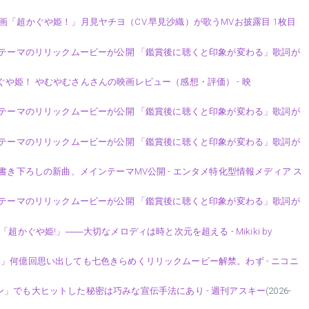
etflix映画「超かぐや姫！」月見ヤチヨ（CV.早見沙織）が歌うMVお披露目 1枚目
けるメインテーマのリリックムービーが公開 「鑑賞後に聴くと印象が変わる」歌詞が
や姫！ やむやむさんさんの映画レビュー（感想・評価） - 映
けるメインテーマのリリックムービーが公開 「鑑賞後に聴くと印象が変わる」歌詞が
けるメインテーマのリリックムービーが公開 「鑑賞後に聴くと印象が変わる」歌詞が
ell)書き下ろしの新曲、メインテーマMV公開 - エンタメ特化型情報メディア ス
けるメインテーマのリリックムービーが公開 「鑑賞後に聴くと印象が変わる」歌詞が
かぐや姫!」――大切なメロディは時と次元を超える - Mikiki by
ashi」何億回思い出しても七色きらめくリリックムービー解禁。わず - ニコニ
ン」でも大ヒットした秘密は巧みな宣伝手法にあり - 週刊アスキー
(2026-