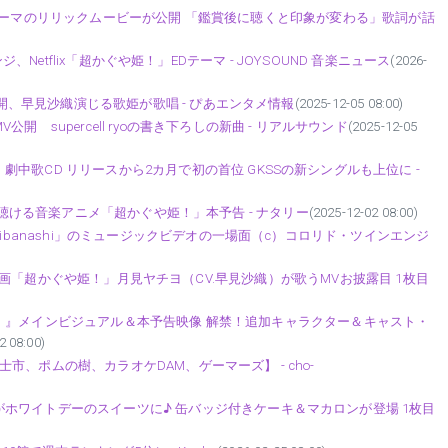
るメインテーマのリリックムービーが公開 「鑑賞後に聴くと印象が変わる」歌詞が話
アレンジ、Netflix「超かぐや姫！」EDテーマ - JOYSOUND 音楽ニュース
(2026-
公開、早見沙織演じる歌姫が歌唱 - ぴあエンタメ情報
(2025-12-05 08:00)
supercell ryoの書き下ろしの新曲 - リアルサウンド
(2025-12-05
中歌CD リリースから2カ月で初の首位 GKSSの新シングルも上位に -
ろし新曲が聴ける音楽アニメ「超かぐや姫！」本予告 - ナタリー
(2025-12-02 08:00)
gibanashi」のミュージックビデオの一場面（c）コロリド・ツインエンジ
etflix映画「超かぐや姫！」月見ヤチヨ（CV.早見沙織）が歌うMVお披露目 1枚目
かぐや姫！』メインビジュアル＆本予告映像 解禁！追加キャラクター＆キャスト・
2 08:00)
、ポムの樹、カラオケDAM、ゲーマーズ】 - cho-
ホワイトデーのスイーツに♪ 缶バッジ付きケーキ＆マカロンが登場 1枚目