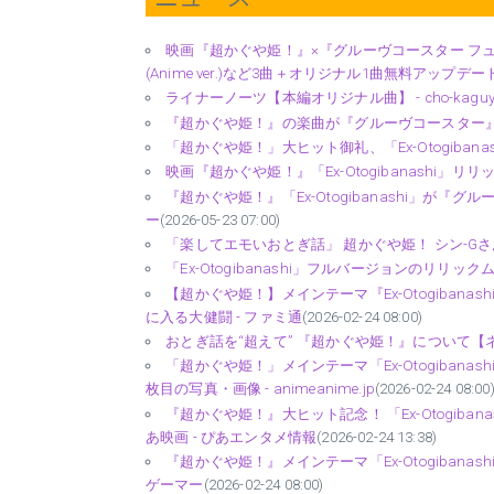
映画『超かぐや姫！』×『グルーヴコースター フューチ
(Anime ver.)など3曲＋オリジナル1曲無料アップデートで
ライナーノーツ【本編オリジナル曲】 - cho-kaguya
『超かぐや姫！』の楽曲が『グルーヴコースター』
「超かぐや姫！」大ヒット御礼、「Ex-Otogiban
映画『超かぐや姫！』「Ex-Otogibanashi」
『超かぐや姫！』「Ex-Otogibanashi」が
ー
(2026-05-23 07:00)
「楽してエモいおとぎ話」 超かぐや姫！ シン-Gさん
「Ex-Otogibanashi」フルバージョンのリリッ
【超かぐや姫！】メインテーマ『Ex-Otogiba
に入る大健闘 - ファミ通
(2026-02-24 08:00)
おとぎ話を“超えて” 『超かぐや姫！』について【ネタ
「超かぐや姫！」メインテーマ「Ex-Otogiban
枚目の写真・画像 - animeanime.jp
(2026-02-24 08:00
『超かぐや姫！』大ヒット記念！ 「Ex-Otogiba
あ映画 - ぴあエンタメ情報
(2026-02-24 13:38)
『超かぐや姫！』メインテーマ「Ex-Otogiban
ゲーマー
(2026-02-24 08:00)