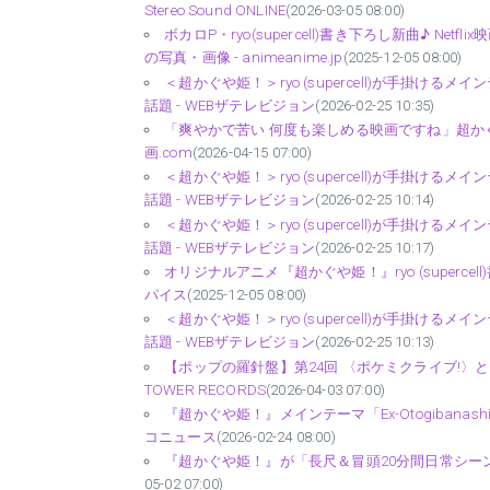
Stereo Sound ONLINE
(2026-03-05 08:00)
ボカロP・ryo(supercell)書き下ろし新曲♪ N
の写真・画像 - animeanime.jp
(2025-12-05 08:00)
＜超かぐや姫！＞ryo (supercell)が手掛
話題 - WEBザテレビジョン
(2026-02-25 10:35)
「爽やかで苦い 何度も楽しめる映画ですね」超かぐ
画.com
(2026-04-15 07:00)
＜超かぐや姫！＞ryo (supercell)が手掛
話題 - WEBザテレビジョン
(2026-02-25 10:14)
＜超かぐや姫！＞ryo (supercell)が手掛
話題 - WEBザテレビジョン
(2026-02-25 10:17)
オリジナルアニメ『超かぐや姫！』ryo (superc
パイス
(2025-12-05 08:00)
＜超かぐや姫！＞ryo (supercell)が手掛
話題 - WEBザテレビジョン
(2026-02-25 10:13)
【ポップの羅針盤】第24回 〈ポケミクライブ!〉と「超
TOWER RECORDS
(2026-04-03 07:00)
『超かぐや姫！』メインテーマ「Ex-Otogiban
コニュース
(2026-02-24 08:00)
『超かぐや姫！』が「長尺＆冒頭20分間日常シー
05-02 07:00)