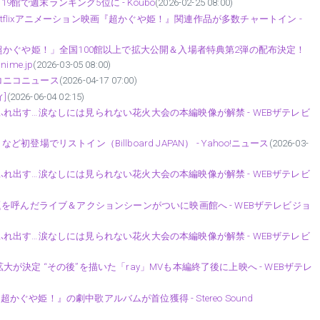
9館で週末ランキング5位に - Koubo
(2026-02-25 08:00)
24］Netflixアニメーション映画『超かぐや姫！』関連作品が多数チャートイン -
超かぐや姫！」全国100館以上で拡大公開＆入場者特典第2弾の配布決定！
ime.jp
(2026-03-05 08:00)
ニコニコニュース
(2026-04-17 07:00)
ィ]
(2026-06-04 02:15)
出す…涙なしには見られない花火大会の本編映像が解禁 - WEBザテレビ
ム」など初登場でリストイン（Billboard JAPAN） - Yahoo!ニュース
(2026-03-
出す…涙なしには見られない花火大会の本編映像が解禁 - WEBザテレビ
を呼んだライブ＆アクションシーンがついに映画館へ - WEBザテレビジョ
出す…涙なしには見られない花火大会の本編映像が解禁 - WEBザテレビ
決定 “その後”を描いた「ray」MVも本編終了後に上映へ - WEBザテレ
3］『超かぐや姫！』の劇中歌アルバムが首位獲得 - Stereo Sound