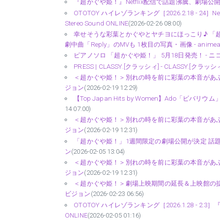
『超かぐや姫！』Netflix配信で話題沸騰、劇場公開1
OTOTOY ハイレゾランキング［2026.2.18 - 
Stereo Sound ONLINE
(2026-02-26 08:00)
幸せそうな彩葉とかぐやとヤチヨにほっこり♪ 「
劇中曲「Reply」のMVも 1枚目の写真・画像 - animean
ピアノソロ 「超かぐや姫！」 5月18日発売！ - 
PRESS | CLASSY.[クラッシィ] - CLASSY.[クラッシ
＜超かぐや姫！＞別れの時を前に彩葉の本音があふれ
ジョン
(2026-02-19 12:29)
【Top Japan Hits by Women】Ado「ビバリウ
14 07:00)
＜超かぐや姫！＞別れの時を前に彩葉の本音があふれ
ジョン
(2026-02-19 12:31)
「超かぐや姫！」1週間限定の劇場公開が決定 話題
ン
(2026-02-05 13:04)
＜超かぐや姫！＞別れの時を前に彩葉の本音があふれ
ジョン
(2026-02-19 12:31)
＜超かぐや姫！＞劇場上映期間の延長＆上映館の拡大が
ビジョン
(2026-02-23 06:56)
OTOTOY ハイレゾランキング［2026.1.28 - 2.
ONLINE
(2026-02-05 01:16)