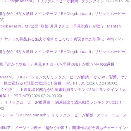
Otogibanashi」リリックムービーが解禁 - クランクイン！
(2026-02-24
ながら14万人動員 メインテーマ「Ex-Otogibanashi」リリックムービー
28)
ibanashi」MV公開 “歌姫”月見ヤチヨ（早見沙織）が歌う - Mantan
 ヤチヨの気品ある魅力が余すところなく表現された映像に - eeo
(2025-
ながら14万人動員 メインテーマ「Ex-Otogibanashi」リリックムービー
etflix映画「超かぐや姫！」月見ヤチヨ（CV.早見沙織）が歌うMVお披露目 -
ibanashi』フルバージョンのリリックムービーが解禁！ かぐや、彩葉、ヤチ
変わると話題の歌詞にも注目 - PASH! PLUS
(2026-02-24 08:00)
『超かぐや姫！』上映劇場19館ながら週末動員ランキング5位にランクイン！大
！ - PR TIMES
(2026-02-24 08:00)
ashi」リリックムービーお披露目！ 満席続出で週末動員ランキング5位に！ 1
00)
「Ex-Otogibanashi」リリックムービーが解禁 - アニメ - ニュース
3.3］Netflixアニメーション映画『超かぐや姫！』関連作品が今週もチャートイン -