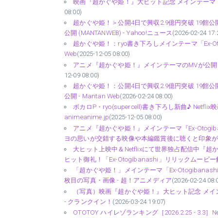
映画『超かぐや姫！』大ヒット記念 メインテーマ「Ex-
08:00)
超かぐや姫！＞公開4日で興収2.9億円突破 19館公開
公開 (MANTANWEB) - Yahoo!ニュース
(2026-02-24 17:
超かぐや姫！：ryo書き下ろしメインテーマ「Ex-Otog
Web
(2025-12-05 08:00)
アニメ『超かぐや姫！』メインテーマのMVが公開！
12-09 08:00)
超かぐや姫！：公開4日で興収2.9億円突破 19館公開
公開 - Mantan Web
(2026-02-24 08:00)
ボカロP・ryo(supercell)書き下ろし新曲♪ N
animeanime.jp
(2025-12-05 08:00)
アニメ『超かぐや姫！』メインテーマ『Ex-Otog
ヨの思いが交錯する映像や本編鑑賞後に聴くと印象が一気に
大ヒット上映中＆Netflixにて世界独占配信中
ヒット御礼！「Ex-Otogibanashi」リリックムービー解禁
「超かぐや姫！」メインテーマ「Ex-Otogiban
枚目の写真・画像 - 超！アニメディア
(2026-02-24 08:
（写真）映画『超かぐや姫！』大ヒット記念 メインテーマ
- クランクイン！
(2026-03-24 19:07)
OTOTOY ハイレゾランキング［2026.2.25 - 