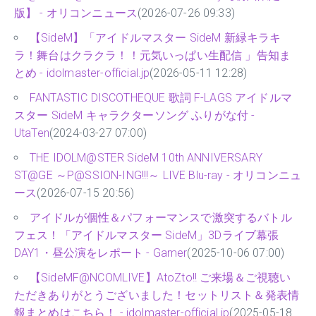
版】 - オリコンニュース
(2026-07-26 09:33)
【SideM】「アイドルマスター SideM 新緑キラキ
ラ！舞台はクラクラ！！元気いっぱい生配信 」告知ま
とめ - idolmaster-official.jp
(2026-05-11 12:28)
FANTASTIC DISCOTHEQUE 歌詞 F-LAGS アイドルマ
スター SideM キャラクターソング ふりがな付 -
UtaTen
(2024-03-27 07:00)
THE IDOLM@STER SideM 10th ANNIVERSARY
ST@GE ～P@SSION-ING!!!～ LIVE Blu-ray - オリコンニュ
ース
(2026-07-15 20:56)
アイドルが個性＆パフォーマンスで激突するバトル
フェス！「アイドルマスター SideM」3Dライブ幕張
DAY1・昼公演をレポート - Gamer
(2025-10-06 07:00)
【SideMF@NCOMLIVE】AtoZto!! ご来場＆ご視聴い
ただきありがとうございました！セットリスト＆発表情
報まとめはこちら！ - idolmaster-official.jp
(2025-05-18