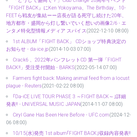
「どうして盛岡で？」Club Change 20周年イベント
『FIGHT BACK』にKen Yokoyama、The Birthday、10-
FEETら戦友が集結ーー店長が語る死守し続けた20年、
地方都市・盛岡から灯し繋いでいく想いの画像2/6 - エ
ンタメ特化型情報メディア スパイス
(2022-12-10 08:00)
1st ALBUM「FIGHT BACK」 CDショップ特典決定の
お知らせ - da-ice.jp
(2014-10-03 07:00)
Crack6 、2022年パンフレットCD 第一弾「FIGHT
BACK!!」受注受付開始 - BARKS
(2022-05-14 07:00)
Farmers fight back: Making animal feed from a locust
plague - Reuters
(2021-02-22 08:00)
｢Da-iCE LIVE TOUR PHASE 3 ～FIGHT BACK～｣詳細
発表!! - UNIVERSAL MUSIC JAPAN
(2014-11-07 08:00)
Ciryl Gane Has Been Here Before - UFC.com
(2024-12-
06 08:00)
10/15(水)発売 1st album｢FIGHT BACK｣収録内容発表!!