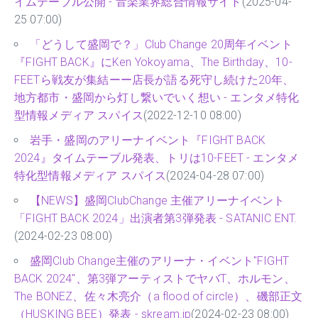
イムテーブル公開 - 音楽業界総合情報サイト
(2025-04-
25 07:00)
「どうして盛岡で？」Club Change 20周年イベント
『FIGHT BACK』にKen Yokoyama、The Birthday、10-
FEETら戦友が集結ーー店長が語る死守し続けた20年、
地方都市・盛岡から灯し繋いでいく想い - エンタメ特化
型情報メディア スパイス
(2022-12-10 08:00)
岩手・盛岡のアリーナイベント『FIGHT BACK
2024』タイムテーブル発表、トリは10-FEET - エンタメ
特化型情報メディア スパイス
(2024-04-28 07:00)
【NEWS】盛岡ClubChange 主催アリーナイベント
「FIGHT BACK 2024」出演者第3弾発表 - SATANIC ENT.
(2024-02-23 08:00)
盛岡Club Change主催のアリーナ・イベント"FIGHT
BACK 2024"、第3弾アーティストでヤバT、ホルモン、
The BONEZ、佐々木亮介（a flood of circle）、磯部正文
（HUSKING BEE）発表 - skream.jp
(2024-02-23 08:00)