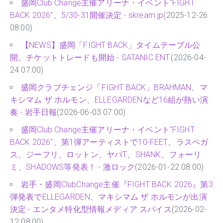
盛岡Club Change主催アリーナ・イベント"FIGHT
BACK 2026"、5/30-31開催決定 - skream.jp
(2025-12-26
08:00)
【NEWS】盛岡「FIGHT BACK」タイムテーブル公
開、チケットトレードも開始 - SATANIC ENT.
(2026-04-
24 07:00)
盛岡クラブチェンジ「FIGHT BACK」BRAHMAN、マ
キシマム ザ ホルモン、ELLEGARDENなど16組が熱い演
奏 - 岩手日報
(2026-06-03 07:00)
盛岡Club Change主催アリーナ・イベント"FIGHT
BACK 2026"、第1弾アーティストで10-FEET、ラスベガ
ス、ジーフリ、ロットン、ヤバT、SHANK、フォーリ
ミ、SHADOWS等発表！ - 激ロック
(2026-01-22 08:00)
岩手・盛岡ClubChange主催『FIGHT BACK 2026』第3
弾発表でELLEGARDEN、マキシマム ザ ホルモンが出演
決定 - エンタメ特化型情報メディア スパイス
(2026-02-
12 08:00)