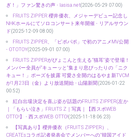
ぎ！」ファン驚きの声 - lasisa.net
(2026-05-29 07:00)
FRUITS ZIPPER 櫻井優衣、メジャーデビュー記念し
NHKホールにてソロコンサート来年開催 - リアルサウン
ド
(2025-12-09 08:00)
FRUITS ZIPPER、「ピポパポ」で初のアニメMV公開
- OTOTOY
(2025-09-01 07:00)
FRUITS ZIPPERがぴょこんと生える“猫耳”姿で登場！
メンバー全員が“キューッと”集まり息ぴったりの「ニク
キュー！」ポーズを披露 可愛さ全開のはるやま新TVCM
が1月23日（金）より放送開始 - 山陽新聞
(2026-01-22
00:52)
紅白出場決定を喜ぶ姿が話題のFRUITS ZIPPER(左か
｜「もらい泣き」FRUITS Z｜写真｜【西スポWEB
OTTO!】 - 西スポWEB OTTO!
(2025-11-18 06:23)
【写真あり】櫻井優衣（FRUITS ZIPPER）、
CREATEsコラボ記者発表会でメンバーへの”韓国アイド