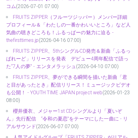
コム
(2026-07-01 07:00)
FRUITS ZIPPER（フルーツジッパー）メンバー詳細
プロフィール＆「わたしの一番かわいいところ」など人
気曲の聴きどころも！ふるっぱーの魅力に迫る -
thefirsttimes.jp
(2026-04-16 07:00)
FRUITS ZIPPER、5thシングルCD発売＆新曲「ふるっ
ぱれーど」リリースを発表 デビュー4周年配信で語っ
た“7人の夢” - エンタメラッシュ
(2026-04-10 07:00)
FRUITS ZIPPER、夢ができる瞬間を描いた新曲「君
と目があったとき」配信リリース！ミュージックビデオ
も公開！ - YOUTH TIME JAPAN project web
(2026-01-23
08:00)
櫻井優衣、メジャー1st CDシングルより「夏いぞ
ん」先行配信 “令和の夏恋”をテーマにした一曲に - リ
アルサウンド
(2026-06-07 07:00)
人気アイドルグループ「FRUITS ZIPPER」がリアル