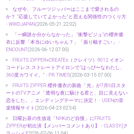
なぜ今、フルーツジッパーはここまで愛されるの
か？ “応援していてよかった”と思える関係性のつくり方
- WWDJAPAN
(2026-05-21 22:02)
「一瞬誰か分からなかった」 "衝撃ビジュ"の櫻井優
衣に反響「本当にゆいちゃん？」「振り幅すごい」 -
ENCOUNT
(2026-06-12 07:00)
FRUITS ZIPPER×CREATEs（クレイツ）9012 イオン
コードレス ストレートアイロンで“はっぴーなわたし、
360度カワイイ。” - PR TIMES
(2026-03-15 07:00)
FRUITS ZIPPER 櫻井優衣の新曲「光」が7月6日スタ
ートのTVアニメ「透明な夜に駆ける君と、目に見えない
恋をした。」エンディングテーマに決定！ - USENの音
楽情報サイト
(2026-04-23 02:54)
日曜お昼の生放送「NHKのど自慢」にFRUITS
ZIPPERが初出演【メンバーコメントあり】 - CLASSY.[ク
ラッシィ]
(2026-07-06 11:04)