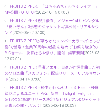
FRUITS ZIPPER、「はちゃめちゃわちゃライフ！」
MV公開 - OTOTOY
(2025-10-16 07:00)
FRUITS ZIPPER 櫻井優衣、メジャー1st CDシングル
『夏いぞん』3形態のジャケット写真公開 - リアルサウ
ンド
(2026-05-22 07:00)
FRUITS ZIPPERが華やかなメンバーカラーの”はっぴ
姿”で登場！創業70周年の感謝を込めて“お祭り騒ぎ”の
BIGセール「決算はるや祭り」開催 - 繊研新聞
(2026-03-
12 07:00)
FRUITS ZIPPER 早瀬ノエル、自身が作詞作曲した初
のソロ楽曲「メガフォン」配信リリース - リアルサウン
ド
(2026-04-14 07:00)
FRUITS ZIPPER・松本かれん×CUTIE STREET・桜庭
遥花によるユニット PiKi、新曲「Twilight Twilight」、
6/19(金)に配信リリース決定! 新ビジュアル&ジャケット
写真も公開 - ガルポ！
(2026-06-18 00:03)