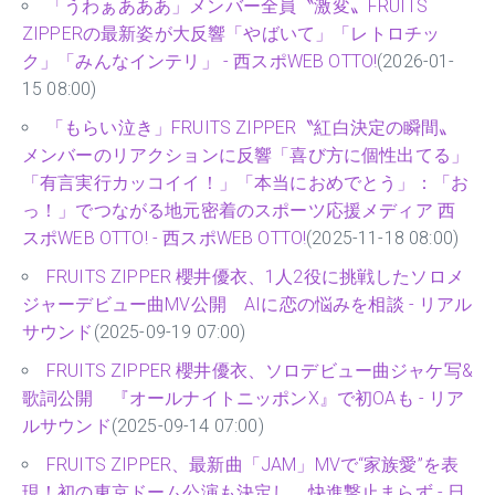
「うわぁあああ」メンバー全員〝激変〟FRUITS
ZIPPERの最新姿が大反響「やばいて」「レトロチッ
ク」「みんなインテリ」 - 西スポWEB OTTO!
(2026-01-
15 08:00)
「もらい泣き」FRUITS ZIPPER〝紅白決定の瞬間〟
メンバーのリアクションに反響「喜び方に個性出てる」
「有言実行カッコイイ！」「本当におめでとう」：「お
っ！」でつながる地元密着のスポーツ応援メディア 西
スポWEB OTTO! - 西スポWEB OTTO!
(2025-11-18 08:00)
FRUITS ZIPPER 櫻井優衣、1人2役に挑戦したソロメ
ジャーデビュー曲MV公開 AIに恋の悩みを相談 - リアル
サウンド
(2025-09-19 07:00)
FRUITS ZIPPER 櫻井優衣、ソロデビュー曲ジャケ写&
歌詞公開 『オールナイトニッポンX』で初OAも - リア
ルサウンド
(2025-09-14 07:00)
FRUITS ZIPPER、最新曲「JAM」MVで“家族愛”を表
現！初の東京ドーム公演も決定し、快進撃止まらず - 日