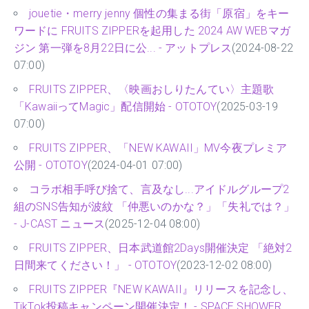
jouetie・merry jenny 個性の集まる街「原宿」をキー
ワードに FRUITS ZIPPERを起用した 2024 AW WEBマガ
ジン 第一弾を8月22日に公... - アットプレス
(2024-08-22
07:00)
FRUITS ZIPPER、〈映画おしりたんてい〉主題歌
「KawaiiってMagic」配信開始 - OTOTOY
(2025-03-19
07:00)
FRUITS ZIPPER、「NEW KAWAII」MV今夜プレミア
公開 - OTOTOY
(2024-04-01 07:00)
コラボ相手呼び捨て、言及なし...アイドルグループ2
組のSNS告知が波紋 「仲悪いのかな？」「失礼では？」
- J-CAST ニュース
(2025-12-04 08:00)
FRUITS ZIPPER、日本武道館2Days開催決定 「絶対2
日間来てください！」 - OTOTOY
(2023-12-02 08:00)
FRUITS ZIPPER『NEW KAWAII』リリースを記念し、
TikTok投稿キャンペーン開催決定！ - SPACE SHOWER