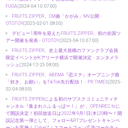
FUGA
(2024-04-10 07:00)
FRUITS ZIPPER、CM曲「かがみ」MV公開 -
OTOTOY
(2025-02-01 08:00)
デビュー1周年を迎えたFRUITS ZIPPER、初の全国ツ
アー開催を発表 - OTOTOY
(2023-04-10 07:00)
FRUITS ZIPPER、史上最大規模のファンクラブ会員
限定イベントがKアリーナ横浜で開催決定 - エンタメラ
ッシュ
(2024-12-25 08:00)
FRUITS ZIPPER、ABEMA『恋ステ』オープニング曲
「好き、お願い」をTikTok先行配信！ - PR TIMES
(2025-
02-04 08:00)
FRUITS ZIPPERによる初のサブスクコミュニティチ
ャンネル『集まれ☆ふるっぱー！』が 、OPENREC.tvに
て開設決定！初回放送日は2022年9月1日(木)20時〜！開
設記念第一弾として、フォロー&RTプレゼントキャンペ
ーンを実施！ CyberZ｜スマートフォン広告マーケティ