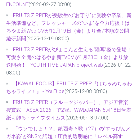
ENCOUNT
(2026-02-27 08:00)
FRUITS ZIPPERが受験生の“お守り”に受験や卒業、新
生活準備など、フレッシャーズの“いま”を全力応援！は
るやま新Web CMが12月19日（金）より全7本順次公開 -
繊研新聞
(2025-12-19 08:00)
FRUITS ZIPPERがぴょこんと生える“猫耳”姿で登場！
可愛さ全開のはるやま新TVCMが1月23日（金）より放
送開始！ - YOUTH TIME JAPAN project web
(2026-01-22
08:00)
【KAWAII FOCUS】FRUITS ZIPPER『はちゃめちゃわ
ちゃライフ！』 - YouTube
(2025-12-08 08:00)
FRUITS ZIPPER（フルーツジッパー）、アジア音楽
授賞式「ASEA 2026」で2冠。WWDJAPAN 5月18日号表
紙も飾る - ライブタイムズ
(2026-05-18 07:00)
「ウソでしょ！？」鎮西寿々歌（27）の"すっぴんメ
ガネ姿"がSNSで話題！圧倒的透明感に「レベル高す