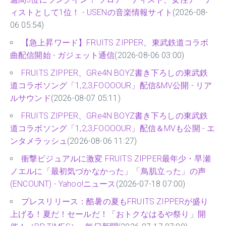
ィストとして1位！ - USENの音楽情報サイト
(2026-08-
06 05:54)
【急上昇ワード】FRUITS ZIPPER、東武鉄道コラボ
曲配信開始 - ガジェット通信
(2026-08-06 03:00)
FRUITS ZIPPER、GRe4N BOYZ書き下ろしの東武鉄
道コラボソング「1,2,3,FOOOOUR」配信&MV公開 - リア
ルサウンド
(2026-08-07 05:11)
FRUITS ZIPPER、GRe4N BOYZ書き下ろしの東武鉄
道コラボソング「1,2,3,FOOOOUR」配信＆MVも公開 - エ
ンタメラッシュ
(2026-08-06 11:27)
衝撃ビジュアルに激変 FRUITS ZIPPER最年少・早瀬
ノエルに「最初気づかなかった」「鳥肌立った」の声
(ENCOUNT) - Yahoo!ニュース
(2026-07-18 07:00)
プレスリリース：酷暑の夏もFRUITS ZIPPERが盛り
上げる！夏だ！セールだ！「おトクなはるや祭り」開