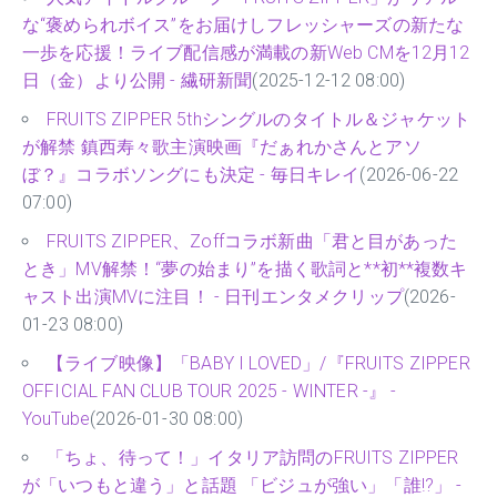
な“褒められボイス”をお届けしフレッシャーズの新たな
一歩を応援！ライブ配信感が満載の新Web CMを12月12
日（金）より公開 - 繊研新聞
(2025-12-12 08:00)
FRUITS ZIPPER 5thシングルのタイトル＆ジャケット
が解禁 鎮西寿々歌主演映画『だぁれかさんとアソ
ぼ？』コラボソングにも決定 - 毎日キレイ
(2026-06-22
07:00)
FRUITS ZIPPER、Zoffコラボ新曲「君と目があった
とき」MV解禁！“夢の始まり”を描く歌詞と**初**複数キ
ャスト出演MVに注目！ - 日刊エンタメクリップ
(2026-
01-23 08:00)
【ライブ映像】「BABY I LOVED」/『FRUITS ZIPPER
OFFICIAL FAN CLUB TOUR 2025 - WINTER -』 -
YouTube
(2026-01-30 08:00)
「ちょ、待って！」イタリア訪問のFRUITS ZIPPER
が「いつもと違う」と話題 「ビジュが強い」「誰!?」 -