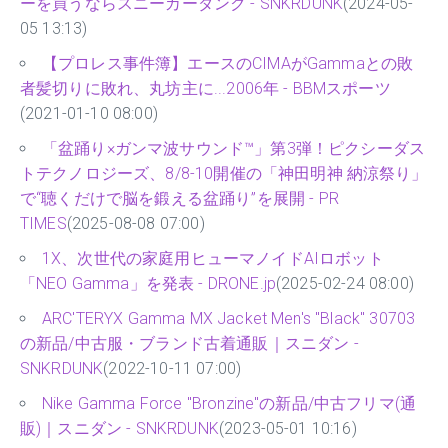
ーを買うならスニーカーダンク - SNKRDUNK
(2024-05-
05 13:13)
【プロレス事件簿】エースのCIMAがGammaとの敗
者髪切りに敗れ、丸坊主に...2006年 - BBMスポーツ
(2021-01-10 08:00)
「盆踊り×ガンマ波サウンド™」第3弾！ピクシーダス
トテクノロジーズ、8/8-10開催の「神田明神 納涼祭り」
で“聴くだけで脳を鍛える盆踊り”を展開 - PR
TIMES
(2025-08-08 07:00)
1X、次世代の家庭用ヒューマノイドAIロボット
「NEO Gamma」を発表 - DRONE.jp
(2025-02-24 08:00)
ARC'TERYX Gamma MX Jacket Men's "Black" 30703
の新品/中古服・ブランド古着通販｜スニダン -
SNKRDUNK
(2022-10-11 07:00)
Nike Gamma Force "Bronzine"の新品/中古フリマ(通
販)｜スニダン - SNKRDUNK
(2023-05-01 10:16)