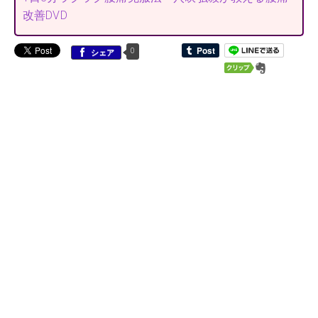
改善DVD
0
シェア