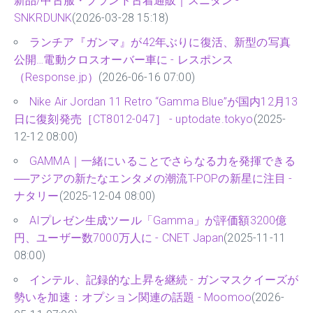
新品/中古服・ブランド古着通販｜スニダン -
SNKRDUNK
(2026-03-28 15:18)
ランチア『ガンマ』が42年ぶりに復活、新型の写真
公開…電動クロスオーバー車に - レスポンス
（Response.jp）
(2026-06-16 07:00)
Nike Air Jordan 11 Retro “Gamma Blue”が国内12月13
日に復刻発売［CT8012-047］ - uptodate.tokyo
(2025-
12-12 08:00)
GAMMA｜一緒にいることでさらなる力を発揮できる
──アジアの新たなエンタメの潮流T-POPの新星に注目 -
ナタリー
(2025-12-04 08:00)
AIプレゼン生成ツール「Gamma」が評価額3200億
円、ユーザー数7000万人に - CNET Japan
(2025-11-11
08:00)
インテル、記録的な上昇を継続 - ガンマスクイーズが
勢いを加速：オプション関連の話題 - Moomoo
(2026-