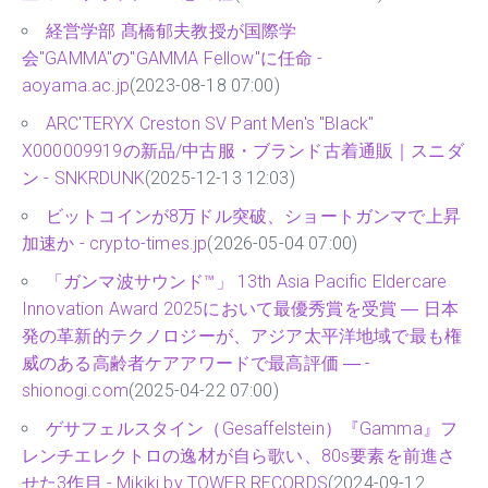
経営学部 髙橋郁夫教授が国際学
会"GAMMA"の"GAMMA Fellow"に任命 -
aoyama.ac.jp
(2023-08-18 07:00)
ARC'TERYX Creston SV Pant Men's "Black"
X000009919の新品/中古服・ブランド古着通販｜スニダ
ン - SNKRDUNK
(2025-12-13 12:03)
ビットコインが8万ドル突破、ショートガンマで上昇
加速か - crypto-times.jp
(2026-05-04 07:00)
「ガンマ波サウンド™」 13th Asia Pacific Eldercare
Innovation Award 2025において最優秀賞を受賞 ― 日本
発の革新的テクノロジーが、アジア太平洋地域で最も権
威のある高齢者ケアアワードで最高評価 ― -
shionogi.com
(2025-04-22 07:00)
ゲサフェルスタイン（Gesaffelstein）『Gamma』フ
レンチエレクトロの逸材が自ら歌い、80s要素を前進さ
せた3作目 - Mikiki by TOWER RECORDS
(2024-09-12