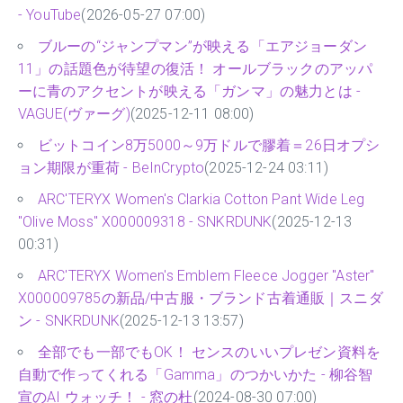
- YouTube
(2026-05-27 07:00)
ブルーの“ジャンプマン”が映える「エアジョーダン
11」の話題色が待望の復活！ オールブラックのアッパ
ーに青のアクセントが映える「ガンマ」の魅力とは -
VAGUE(ヴァーグ)
(2025-12-11 08:00)
ビットコイン8万5000～9万ドルで膠着＝26日オプシ
ョン期限が重荷 - BeInCrypto
(2025-12-24 03:11)
ARC'TERYX Women's Clarkia Cotton Pant Wide Leg
"Olive Moss" X000009318 - SNKRDUNK
(2025-12-13
00:31)
ARC'TERYX Women's Emblem Fleece Jogger "Aster"
X000009785の新品/中古服・ブランド古着通販｜スニダ
ン - SNKRDUNK
(2025-12-13 13:57)
全部でも一部でもOK！ センスのいいプレゼン資料を
自動で作ってくれる「Gamma」のつかいかた - 柳谷智
宣のAI ウォッチ！ - 窓の杜
(2024-08-30 07:00)