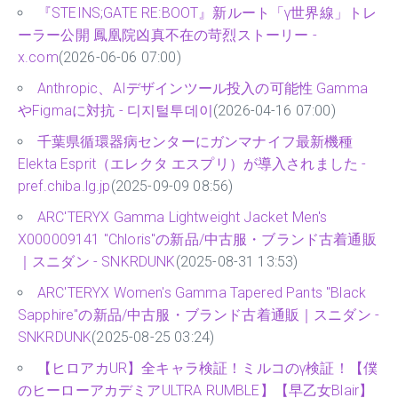
『STEINS;GATE RE:BOOT』新ルート「γ世界線」トレ
ーラー公開 鳳凰院凶真不在の苛烈ストーリー -
x.com
(2026-06-06 07:00)
Anthropic、AIデザインツール投入の可能性 Gamma
やFigmaに対抗 - 디지털투데이
(2026-04-16 07:00)
千葉県循環器病センターにガンマナイフ最新機種
Elekta Esprit（エレクタ エスプリ）が導入されました -
pref.chiba.lg.jp
(2025-09-09 08:56)
ARC'TERYX Gamma Lightweight Jacket Men's
X000009141 "Chloris"の新品/中古服・ブランド古着通販
｜スニダン - SNKRDUNK
(2025-08-31 13:53)
ARC'TERYX Women's Gamma Tapered Pants "Black
Sapphire"の新品/中古服・ブランド古着通販｜スニダン -
SNKRDUNK
(2025-08-25 03:24)
【ヒロアカUR】全キャラ検証！ミルコのγ検証！【僕
のヒーローアカデミアULTRA RUMBLE】【早乙女Blair】