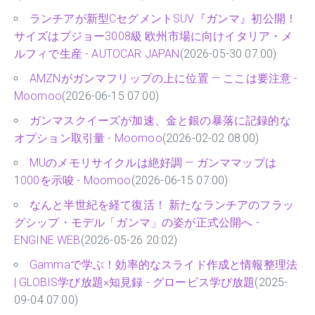
ランチアが新型CセグメントSUV『ガンマ』初公開！
サイズはプジョー3008級 欧州市場に向けイタリア・メ
ルフィで生産 - AUTOCAR JAPAN
(2026-05-30 07:00)
AMZNがガンマフリップの上に位置 — ここは要注意 -
Moomoo
(2026-06-15 07:00)
ガンマスクイーズが加速、金と銀の暴落に記録的な
オプション取引量 - Moomoo
(2026-02-02 08:00)
MUのメモリサイクルは絶好調 — ガンママップは
1000を示唆 - Moomoo
(2026-06-15 07:00)
なんと半世紀を経て復活！ 新たなランチアのフラッ
グシップ・モデル「ガンマ」の姿が正式公開へ -
ENGINE WEB
(2026-05-26 20:02)
Gammaで学ぶ！効率的なスライド作成と情報整理法
| GLOBIS学び放題×知見録 - グロービス学び放題
(2025-
09-04 07:00)