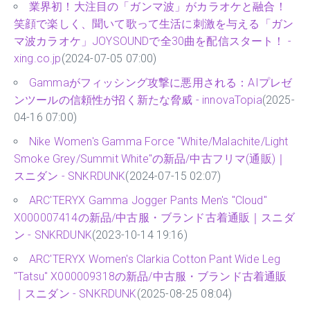
業界初！大注目の「ガンマ波」がカラオケと融合！
笑顔で楽しく、聞いて歌って生活に刺激を与える「ガン
マ波カラオケ」JOYSOUNDで全30曲を配信スタート！ -
xing.co.jp
(2024-07-05 07:00)
Gammaがフィッシング攻撃に悪用される：AIプレゼ
ンツールの信頼性が招く新たな脅威 - innovaTopia
(2025-
04-16 07:00)
Nike Women's Gamma Force "White/Malachite/Light
Smoke Grey/Summit White"の新品/中古フリマ(通販)｜
スニダン - SNKRDUNK
(2024-07-15 02:07)
ARC'TERYX Gamma Jogger Pants Men's "Cloud"
X000007414の新品/中古服・ブランド古着通販｜スニダ
ン - SNKRDUNK
(2023-10-14 19:16)
ARC'TERYX Women's Clarkia Cotton Pant Wide Leg
"Tatsu" X000009318の新品/中古服・ブランド古着通販
｜スニダン - SNKRDUNK
(2025-08-25 08:04)