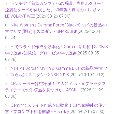
ランチア「新型ガンマ」への系譜。専用ボクサーと
流麗なクーペが体現した、50年前の孤高のエレガンス -
LE VOLANT WEB
(2026-03-26 07:00)
Nike Women's Gamma Force "Black/Silver"の新品/中
古フリマ(通販)｜スニダン - SNKRDUNK
(2025-10-04
02:24)
AIでスライド作成を効率化！Gamma活用術 | GLOBIS
学び放題×知見録 - グロービス学び放題
(2025-09-05
09:38)
Nike Air Jordan MVP 92 "Gamma Blue"の新品/中古フ
リマ(通販)｜スニダン - SNKRDUNK
(2025-10-10 10:12)
CPUクーラーは空冷派！ の人に Amazonブラックフ
ライデーでお手頃品を見つけた - ASCII.jp
(2025-11-29
08:00)
Geminiでスライド作成を自動化！Canvas機能の使い
方・プロンプト術を解説 - AIsmiley
(2026-07-16 07:00)