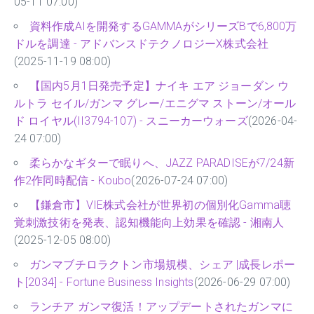
05-11 07:00)
資料作成AIを開発するGAMMAがシリーズBで6,800万
ドルを調達 - アドバンスドテクノロジーX株式会社
(2025-11-19 08:00)
【国内5月1日発売予定】ナイキ エア ジョーダン ウ
ルトラ セイル/ガンマ グレー/エニグマ ストーン/オール
ド ロイヤル(II3794-107) - スニーカーウォーズ
(2026-04-
24 07:00)
柔らかなギターで眠りへ、JAZZ PARADISEが7/24新
作2作同時配信 - Koubo
(2026-07-24 07:00)
【鎌倉市】VIE株式会社が世界初の個別化Gamma聴
覚刺激技術を発表、認知機能向上効果を確認 - 湘南人
(2025-12-05 08:00)
ガンマブチロラクトン市場規模、シェア |成長レポー
ト[2034] - Fortune Business Insights
(2026-06-29 07:00)
ランチア ガンマ復活！アップデートされたガンマに