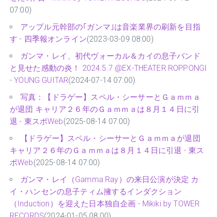
07:00)
アップル元幹部の｢ガンマ｣は音楽業界の刷新を目指
す - 四季報オンライン
(2023-03-09 08:00)
ガンマ・レイ、初代ヴォーカル＆カイの息子バンド
と見せた感動の炎！ 2024.5.7 @EX-THEATER ROPPONGI
- YOUNG GUITAR
(2024-07-14 07:00)
写真：【ドラゲー】スペル・シーサーとＧａｍｍａ
が退団 キャリア２６年のＧａｍｍａは８月１４日に引
退 - 東スポWeb
(2025-08-14 07:00)
【ドラゲー】スペル・シーサーとＧａｍｍａが退団
キャリア２６年のＧａｍｍａは８月１４日に引退 - 東ス
ポWeb
(2025-08-14 07:00)
ガンマ・レイ（Gamma Ray）の来日公演が決定 カ
イ・ハンセンの息子ティム擁するインダクション
（Induction）を迎えた日本独自企画 - Mikiki by TOWER
RECORDS
(2024-01-05 08:00)