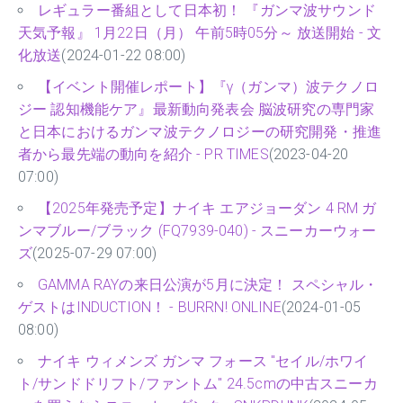
レギュラー番組として日本初！ 『ガンマ波サウンド
天気予報』 1月22日（月） 午前5時05分～ 放送開始 - 文
化放送
(2024-01-22 08:00)
【イベント開催レポート】『γ（ガンマ）波テクノロ
ジー 認知機能ケア』最新動向発表会 脳波研究の専門家
と日本におけるガンマ波テクノロジーの研究開発・推進
者から最先端の動向を紹介 - PR TIMES
(2023-04-20
07:00)
【2025年発売予定】ナイキ エアジョーダン 4 RM ガ
ンマブルー/ブラック (FQ7939-040) - スニーカーウォー
ズ
(2025-07-29 07:00)
GAMMA RAYの来日公演が5月に決定！ スペシャル・
ゲストはINDUCTION！ - BURRN! ONLINE
(2024-01-05
08:00)
ナイキ ウィメンズ ガンマ フォース "セイル/ホワイ
ト/サンドドリフト/ファントム" 24.5cmの中古スニーカ