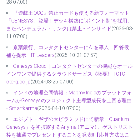
28 07:00)
『遊戯王OCG』禁止カードも使える新フォーマット
「GENESYS」登場！デッキ構築に“ポイント制”を採用、
またペンデュラム・リンクは禁止 - インサイド
(2026-03-
11 07:00)
京葉銀行、コンタクトセンターにAIを導入、回答候
補を提示 - IT Leaders
(2025-10-21 07:57)
Genesys Cloud｜コンタクトセンターの機能をオール
インワンで提供するクラウドサービス《概要》 | CTC -
ctc-g.co.jp
(2024-03-25 07:00)
インドの地理空間情報：MapmyIndi​​aのプラットフォ
ームがGenesysのプロジェクト主導型成長を上回る理由
- Smartkarma
(2026-04-10 07:00)
エジプト・ギザの大ピラミッドにて新章「Quantum
Genesys」を初披露するAnyma (アニマ) 、ゲストリスト
枠を抽選でプレゼントすることを発表!!【応募方法はこ