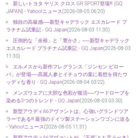
新しいトヨタ ヤリス クロス GR SPORT登場!!! (GQ
JAPAN) - Yahoo!ニュース
(2026-08-05 06:20)
独自の高級感──新型キャデラック エスカレード プ
ラチナム試乗記 - GQ Japan
(2026-08-03 11:30)
圧倒的な「余裕」と「豊かさ」──新型キャデラック
エスカレード プラチナム試乗記 - GQ Japan
(2026-08-03
11:30)
エルメスから新作フレグランス「ジンセン ビロー
バ」が登場──高麗人参とイチョウの葉に着想を得たウ
ッディな香り - GQ Japan
(2026-08-04 03:22)
メンズウェアに大胆な色彩が復活──ワードローブを
染める3つのトレンド - GQ Japan
(2026-08-03 03:30)
新型アウディA6アヴァントは、心強いグランドツア
ラーである!!! 最強のドイツ製ステーションワゴンに迫る
- Yahoo!ニュース
(2026-08-05 11:31)
新型アウディA6アヴァントが、“王道”とも言うべき1