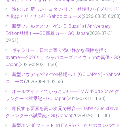
進化した新しいトヨタ ハリアー登場!!! ハイブリッド1
本化はアリ？ナシ!? - Yahoo!ニュース
(2026-08-05 06:08)
新型フォルクスワーゲンID. Buzz 1st Anniversary
Edition登場！──GQ新着カー - GQ Japan
(2026-07-31
09:51)
ギャラリー：日常に寄り添い静かな個性を描く
ayame──2026年、ジャパニーズアイウェアの真価 - GQ
Japan
(2026-08-02 11:30)
新型アウディA2 e-tron登場へ！ (GQ JAPAN) - Yahoo!
ニュース
(2026-08-04 02:53)
オールマイティでかっこいい──BMW 420d xDrive グ
ランクーペ試乗記 - GQ Japan
(2026-07-31 11:30)
相反する要素を高い次元で融合──BMW 420d xDrive
グランクーペ試乗記 - GQ Japan
(2026-07-31 11:30)
新型ホンダ フィット e:HEV RSが、ただのコンパクト