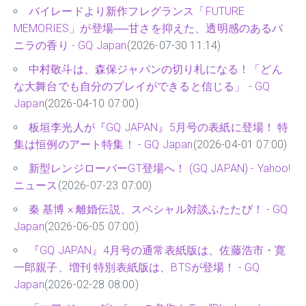
バイレードより新作フレグランス「FUTURE
MEMORIES」が登場──甘さを抑えた、透明感のあるバ
ニラの香り - GQ Japan
(2026-07-30 11:14)
中村敬斗は、森保ジャパンの切り札になる！「どん
な大舞台でも自分のプレイができると信じる」 - GQ
Japan
(2026-04-10 07:00)
板垣李光人が『GQ JAPAN』5月号の表紙に登場！ 特
集は恒例のアート特集！ - GQ Japan
(2026-04-01 07:00)
新型レンジローバーGT登場へ！ (GQ JAPAN) - Yahoo!
ニュース
(2026-07-23 07:00)
秦 基博 × 離婚伝説、スペシャル対談ふたたび！ - GQ
Japan
(2026-06-05 07:00)
『GQ JAPAN』4月号の通常表紙版は、佐藤浩市・寛
一郎親子、増刊 特別表紙版は、BTSが登場！ - GQ
Japan
(2026-02-28 08:00)