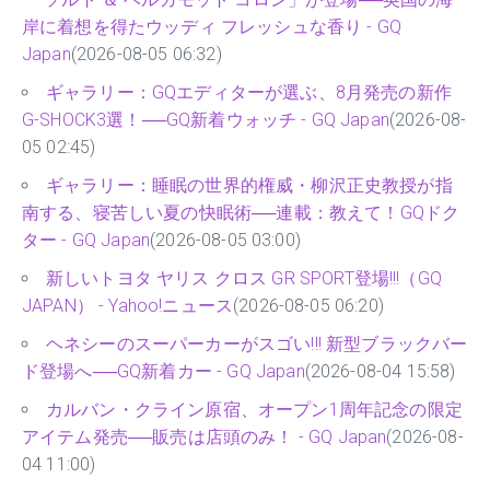
岸に着想を得たウッディ フレッシュな香り - GQ
Japan
(2026-08-05 06:32)
ギャラリー：GQエディターが選ぶ、8月発売の新作
G-SHOCK3選！──GQ新着ウォッチ - GQ Japan
(2026-08-
05 02:45)
ギャラリー：睡眠の世界的権威・柳沢正史教授が指
南する、寝苦しい夏の快眠術──連載：教えて！GQドク
ター - GQ Japan
(2026-08-05 03:00)
新しいトヨタ ヤリス クロス GR SPORT登場!!!（GQ
JAPAN） - Yahoo!ニュース
(2026-08-05 06:20)
ヘネシーのスーパーカーがスゴい!!! 新型ブラックバー
ド登場へ──GQ新着カー - GQ Japan
(2026-08-04 15:58)
カルバン・クライン原宿、オープン1周年記念の限定
アイテム発売──販売は店頭のみ！ - GQ Japan
(2026-08-
04 11:00)