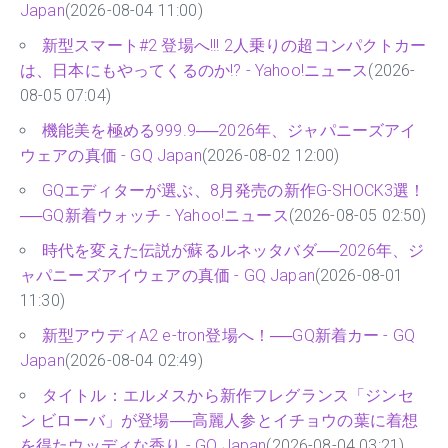
Japan
(2026-08-04 11:00)
新型スマート#2 登場へ!!! 2人乗りの超コンパクトカー
は、日本にもやってくるのか!? - Yahoo!ニュース
(2026-
08-05 07:04)
機能美を極める999.9──2026年、ジャパニーズアイ
ウェアの真価 - GQ Japan
(2026-08-02 12:00)
GQエディターが選ぶ、8月発売の新作G-SHOCK3選！
──GQ新着ウォッチ - Yahoo!ニュース
(2026-08-05 02:50)
時代を変えた伝説が蘇るルネッタバダ──2026年、ジ
ャパニーズアイウェアの真価 - GQ Japan
(2026-08-01
11:30)
新型アウディA2 e-tron登場へ！──GQ新着カー - GQ
Japan
(2026-08-04 02:49)
タイトル：エルメスから新作フレグランス「ジンセ
ン ビローバ」が登場──高麗人参とイチョウの葉に着想
を得たウッディな香り - GQ Japan
(2026-08-04 03:21)