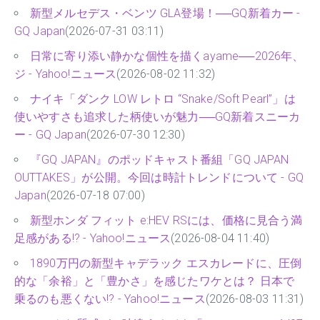
新型メルセデス・ベンツ GLA登場！──GQ新着カー -
GQ Japan
(2026-07-31 03:11)
日常に寄り添い静かな個性を描くayame──2026年、
ジ - Yahoo!ニュース
(2026-08-02 11:32)
ナイキ「ダンク LOW レトロ “Snake/Soft Pearl”」は
使いやすさも追求した柄使いが魅力──GQ新着スニーカ
ー - GQ Japan
(2026-07-30 12:30)
『GQ JAPAN』のポッドキャスト番組「GQ JAPAN
OUTTAKES」が公開。今回は時計トレンドについて - GQ
Japan
(2026-07-18 07:00)
新型ホンダ フィット e:HEV RSには、価格に見合う満
足感がある!? - Yahoo!ニュース
(2026-08-04 11:40)
1890万円の新型キャデラック エスカレードに、圧倒
的な「余裕」と「豊かさ」を感じたワケとは？ 日本で
乗るのも悪くない!? - Yahoo!ニュース
(2026-08-03 11:31)