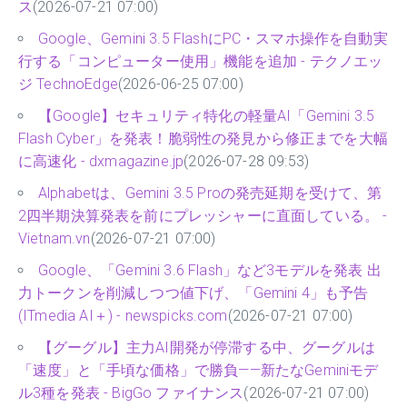
ス
(2026-07-21 07:00)
Google、Gemini 3.5 FlashにPC・スマホ操作を自動実
行する「コンピューター使用」機能を追加 - テクノエッ
ジ TechnoEdge
(2026-06-25 07:00)
【Google】セキュリティ特化の軽量AI「Gemini 3.5
Flash Cyber」を発表！脆弱性の発見から修正までを大幅
に高速化 - dxmagazine.jp
(2026-07-28 09:53)
Alphabetは、Gemini 3.5 Proの発売延期を受けて、第
2四半期決算発表を前にプレッシャーに直面している。 -
Vietnam.vn
(2026-07-21 07:00)
Google、「Gemini 3.6 Flash」など3モデルを発表 出
力トークンを削減しつつ値下げ、「Gemini 4」も予告
(ITmedia AI＋) - newspicks.com
(2026-07-21 07:00)
【グーグル】主力AI開発が停滞する中、グーグルは
「速度」と「手頃な価格」で勝負——新たなGeminiモデ
ル3種を発表 - BigGo ファイナンス
(2026-07-21 07:00)