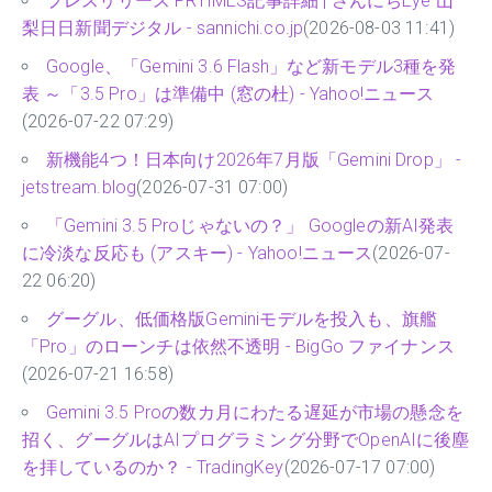
プレスリリース PRTIMES記事詳細 | さんにちEye 山
梨日日新聞デジタル - sannichi.co.jp
(2026-08-03 11:41)
Google、「Gemini 3.6 Flash」など新モデル3種を発
表 ～「3.5 Pro」は準備中 (窓の杜) - Yahoo!ニュース
(2026-07-22 07:29)
新機能4つ！日本向け2026年7月版「Gemini Drop」 -
jetstream.blog
(2026-07-31 07:00)
「Gemini 3.5 Proじゃないの？」 Googleの新AI発表
に冷淡な反応も (アスキー) - Yahoo!ニュース
(2026-07-
22 06:20)
グーグル、低価格版Geminiモデルを投入も、旗艦
「Pro」のローンチは依然不透明 - BigGo ファイナンス
(2026-07-21 16:58)
Gemini 3.5 Proの数カ月にわたる遅延が市場の懸念を
招く、グーグルはAIプログラミング分野でOpenAIに後塵
を拝しているのか？ - TradingKey
(2026-07-17 07:00)