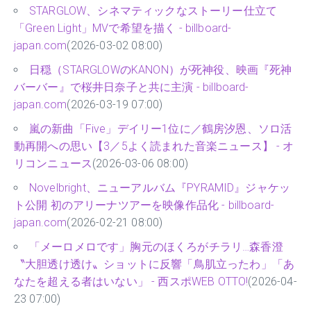
STARGLOW、シネマティックなストーリー仕立て
「Green Light」MVで希望を描く - billboard-
japan.com
(2026-03-02 08:00)
日穏（STARGLOWのKANON）が死神役、映画『死神
バーバー』で桜井日奈子と共に主演 - billboard-
japan.com
(2026-03-19 07:00)
嵐の新曲「Five」デイリー1位に／鶴房汐恩、ソロ活
動再開への思い【3／5よく読まれた音楽ニュース】 - オ
リコンニュース
(2026-03-06 08:00)
Novelbright、ニューアルバム『PYRAMID』ジャケッ
ト公開 初のアリーナツアーを映像作品化 - billboard-
japan.com
(2026-02-21 08:00)
「メーロメロです」胸元のほくろがチラリ…森香澄
〝大胆透け透け〟ショットに反響「鳥肌立ったわ」「あ
なたを超える者はいない」 - 西スポWEB OTTO!
(2026-04-
23 07:00)