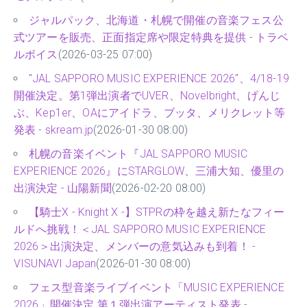
ジャルパック、北海道・札幌で開催の音楽フェス公
式ツアーを販売、正面指定席や限定特典を提供 - トラベ
ルボイス
(2026-03-25 07:00)
"JAL SAPPORO MUSIC EXPERIENCE 2026"、4/18-19
開催決定。第1弾出演者でUVER、Novelbright、げんじ
ぶ、Kep1er、OAにアイドラ、ブッタ、メリクレット等
発表 - skream.jp
(2026-01-30 08:00)
札幌の音楽イベント『JAL SAPPORO MUSIC
EXPERIENCE 2026』にSTARGLOW、三浦大知、優里の
出演決定 - 山陽新聞
(2026-02-20 08:00)
【騎士X - Knight X -】STPRの枠を越え新たなフィー
ルドへ挑戦！＜JAL SAPPORO MUSIC EXPERIENCE
2026＞出演決定、メンバーの意気込みも到着！ -
VISUNAVI Japan
(2026-01-30 08:00)
フェス型音楽ライブイベント「MUSIC EXPERIENCE
2026」開催決定 第１弾出演アーティスト発表 -