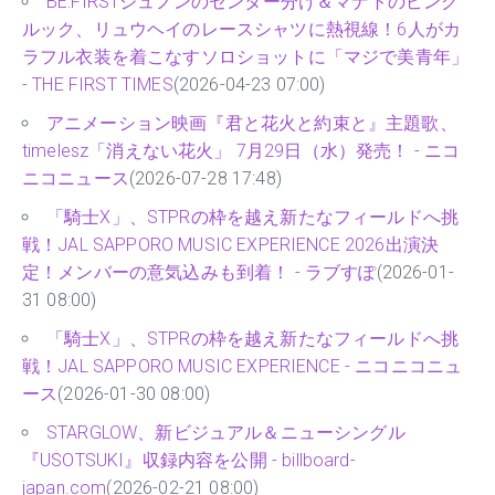
BE:FIRSTジュノンのセンター分け＆マナトのピンク
ルック、リュウヘイのレースシャツに熱視線！6人がカ
ラフル衣装を着こなすソロショットに「マジで美青年」
- THE FIRST TIMES
(2026-04-23 07:00)
アニメーション映画『君と花火と約束と』主題歌、
timelesz「消えない花火」 7月29日（水）発売！ - ニコ
ニコニュース
(2026-07-28 17:48)
「騎士X」、STPRの枠を越え新たなフィールドへ挑
戦！JAL SAPPORO MUSIC EXPERIENCE 2026出演決
定！メンバーの意気込みも到着！ - ラブすぽ
(2026-01-
31 08:00)
「騎士X」、STPRの枠を越え新たなフィールドへ挑
戦！JAL SAPPORO MUSIC EXPERIENCE - ニコニコニュ
ース
(2026-01-30 08:00)
STARGLOW、新ビジュアル＆ニューシングル
『USOTSUKI』収録内容を公開 - billboard-
japan.com
(2026-02-21 08:00)