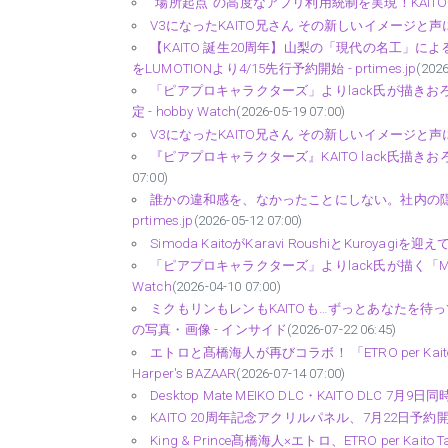
“場所起点”の高度なアプリ利用統制を実現！KAITOセキュアカ
V3になったKAITO兄さん その新しいイメージと声につ
【KAITO 誕生20周年】山梨の「現代の名工」
をLUMOTIONより4/15先行予約開始 - prtimes.jp
(2026
「ピアプロキャラクターズ」よりlack氏が描きおろし
定 - hobby Watch
(2026-05-19 07:00)
V3になったKAITO兄さん その新しいイメージと声につ
『ピアプロキャラクターズ』KAITO lack氏描き
07:00)
誰かの違和感を、なかったことにしない。社内の隠れた声を
prtimes.jp
(2026-05-12 07:00)
Simoda KaitoがKaravi RoushiとKuroyagi
「ピアプロキャラクターズ」よりlack氏が描く「MEIK
Watch
(2026-04-10 07:00)
ミクもリンもレンもKAITOも…ずっとあなたを待
の写真・画像 - インサイド
(2026-07-22 06:45)
エトロと髙橋海人が再びコラボ！ 「ETRO per Kai
Harper's BAZAAR
(2026-07-14 07:00)
Desktop Mate MEIKO DLC・KAITO DLC 7月9日
KAITO 20周年記念アクリルパネル、7月22日予約開
King & Prince髙橋海人×エトロ、ETRO per K