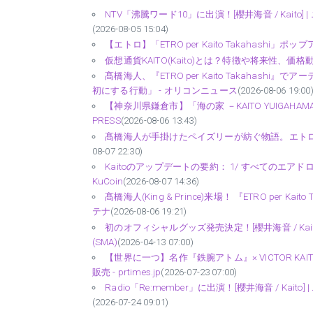
NTV「沸騰ワード10」に出演！[櫻井海音 / Kaito] | 
(2026-08-05 15:04)
【エトロ】「ETRO per Kaito Takahashi」ポ
仮想通貨KAITO(Kaito)とは？特徴や将来性、価
髙橋海人、『ETRO per Kaito Takaha
初にする行動」 - オリコンニュース
(2026-08-06 19:00
【神奈川県鎌倉市】「海の家 －KAITO YUIGAHAM
PRESS
(2026-08-06 13:43)
髙橋海人が手掛けたペイズリーが紡ぐ物語。エトロが「エトロ
08-07 22:30)
Kaitoのアップデートの要約： 1/ すべてのエ
KuCoin
(2026-08-07 14:36)
髙橋海人(King & Prince)来場！ 『ETRO per
テナ
(2026-08-06 19:21)
初のオフィシャルグッズ発売決定！[櫻井海音 / Kaito] 
(SMA)
(2026-04-13 07:00)
【世界に一つ】名作『鉄腕アトム』× VICTOR K
販売 - prtimes.jp
(2026-07-23 07:00)
Radio「Re:member」に出演！[櫻井海音 / Kaito] 
(2026-07-24 09:01)