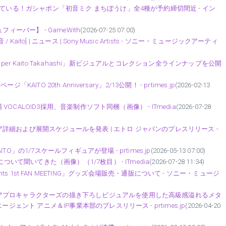
ている！ガシャポン「初音ミク まちぼうけ」全4種が予約締切間近 - イン
ーバー】 - GameWith
(2026-07-25 07:00)
o] | ニュース | Sony Music Artists - ソニー・ミュージックアーティ
r Kaito Takahashi」新ビジュアルとコレクション全ラインナップを公開
O 20th Anniversary」2/13公開！ - prtimes.jp
(2026-02-13
 VOCALOID3採用、音楽制作ソフト同梱（画像） - ITmedia
(2026-07-28
アップストア詳細および展開スケジュールを発表 | エトロ ジャパンのプレスリリース -
ITO」の1/7スケールフィギュアが登場 - prtimes.jp
(2026-05-13 07:00)
いて聞いてきた（画像）（1/7枚目） - ITmedia
(2026-07-28 11:34)
i Presents 1st FAN MEETING」グッズ会場販売・通販について - ソニー・ミュージ
アプロキャラクターズの描き下ろしビジュアルを使用した高級感溢れるメタ
ェント アニメ＆IP事業本部のプレスリリース - prtimes.jp
(2026-04-20