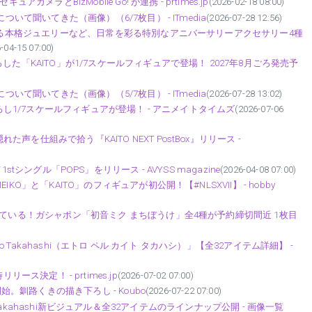
メラとBizMobile Go! が連携 - prtimes.jp
(2026-02-18 08:00)
いて聞いてきた（画像）（6/7枚目） - ITmedia
(2026-07-28 12:56)
による本格ジュエリーなど、日常を彩る特別なアニバーサリーアクセサリー4種
-04-15 07:00)
た「KAITO」が1/7スケールフィギュアで登場！ 2027年8月ごろ発売予
いて聞いてきた（画像）（5/7枚目） - ITmedia
(2026-07-28 13:02)
おろし1/7スケールフィギュアが登場！ - アニメイトタイムズ
(2026-07-06
仕組みで拾う『KAITO NEXT PostBox』リリース -
を迎えて1stシングル「POPS」をリリース - AVYSS magazine
(2026-04-08 07:00)
O」と「KAITO」のフィギュアが初公開！【#NLSXVII】 - hobby
っている！ガシャポン「初音ミク まちぼうけ」全4種が予約締切間近 1枚目
to Takahashi（エトロ ペル カイト タカハシ）」【全32アイテム詳細】 -
同時リリース決定！ - prtimes.jp
(2026-07-02 07:00)
始。釧路くきの描き下ろし - Koubo
(2026-07-22 07:00)
aito Takahashi新ビジュアル＆全32アイテムのラインナップ公開 - 画像一覧