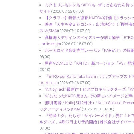
ミクもリンもレンもKAITOも…ずっとあなたを待っ
サイド
(2026-07-22 07:00)
【クラフィ】狩音の凛蒼 KAITOの評価【クラッシュフィ
映画「人生を変えたコント」出演決定！！[櫻井海音 / Kait
スツ(SMA)
(2026-07-10 07:00)
髙橋海人デザインのペイズリーが紡ぐ物語「ETRO pe
- prtimes.jp
(2026-07-15 07:00)
ボーカロイド音楽専門レーベル「KARENT」の特集ページ「KAIT
08:00)
男声VOCALOID「KAITO」新バージョン「V3」登場
23:10)
「ETRO per Kaito Takahashi」ポップ
prtimes.jp
(2026-07-16 07:00)
“Art by lack”最新作！ピアプロキャラクターズ「KA
V3になったKAITO兄さん その新しいイメージと声につ
[櫻井海音 / Kaito]5月2日(土)「Kaito Sakura
ックアーティスツ(SMA)
(2026-05-01 07:00)
『初音ミク』たちが「サイバーメイド」姿に！ピ
ルグッズ、4月27日より予約開始 | 株式会社サイバーエージ
07:00)