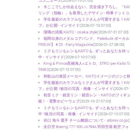
コンニュース
(2026-07-15 07:00)
今ここでしか出会えない、完全描き下ろし。「KAITO
リング（指輪）」を着用したデザイン - 時事ドットコ
学生服姿のカラフルなミクさんが可愛すぎる！KAI
フ」が公開 - インサイド
(2026-07-10 07:00)
瑠璃の清風 KAITO - osaka.style
(2026-07-01 07:00)
福岡出身のメタルコアバンド、Paledusk ボーカル
FRIDAY】＃25 - Fany Magazine
(2026-01-27 08:00)
ミクもリンもレンもKAITOも…ずっとあなたを待
中 - インサイド
(2026-07-10 07:00)
King & Prince髙橋海人×エトロ、ETRO per Ka
TIMES
(2026-07-15 07:00)
和歌山の漆芸メーカー、KAITOイメージのジンと飲料を開
学生服姿のカラフルなミクさんが可愛すぎる！KAI
フ」が公開 1枚目の写真・画像 - インサイド
(2026-07-
初音ミク・鏡音リン・鏡音レン・KAITOのフィ
能！ - 電撃ホビーウェブ
(2025-10-27 07:00)
ミクもリンもレンもKAITOも…ずっとあなたを待
中 1枚目の写真・画像 - インサイド
(2026-07-10 07:00)
谷口 海斗 選手 チーム離脱について - albirex.co.jp
(
全日空 Boeing 777-300 JA784A 羽田空港 航空フォト |