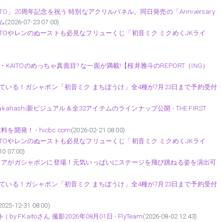
」20周年記念を祝う 特別なアクリルパネル。同日発売の「Anniversary
ム
(2026-07-23 07:00)
TOやレンのぬーストも必見なフリューくじ「初音ミク ミクめくJKライ
・KAITOのめっちゃ真面目? な一面が満載!【桜井雅斗のREPORT（ING）
っている！ガシャポン「初音ミク まちぼうけ」全4種が7月23日まで予約受付
ito Takahashi新ビジュアル＆全32アイテムのラインナップ公開 - THE FIRST
発！ - hicbc.com
(2026-02-21 08:00)
TOやレンのぬーストも必見なフリューくじ「初音ミク ミクめくJKライ
10 07:00)
ギュアがガシャポンに登場！元気いっぱいにステージを飛び跳ねる姿を演出可
っている！ガシャポン「初音ミク まちぼうけ」全4種が7月23日まで予約受付
2025-12-31 08:00)
 by F.Kaitoさん 撮影2026年08月01日 - FlyTeam
(2026-08-02 12:43)