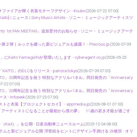
サファイアが輝く衣装モチーフデザイン - Koubo
(2026-07-22 07:00)
aito] | ニュース | Sony Music Artists - ソニー・ミュージックアーティスツ
i Presents 1st FAN MEETING」追加受付のお知らせ - ソニー・ミュージックアーテ
｜ルックを纏った新ビジュアルも披露！ - Precious.jp
(2026-07-09
to Yamagishiが登壇いたします - cyberagent.co.jp
(2026-05-25
AITO」のDLCをリリース - panora.tokyo
(2026-07-09 07:00)
」20周年記念を祝う 特別なアクリルパネル。同日発売の「Anniversary
7-22 07:00)
」20周年記念を祝う 特別なアクリルパネル。同日発売の「Anniversary
 Infoseek
(2026-07-23 07:00)
と衣装【プロジェクトセカイ】 - appmedia.jp
(2026-08-01 07:00)
4：KAITO「アーティストになることが最初から僕の夢」 11歳の若き才能が過ごす
Kait）」を公開 - 日産自動車ニュースルーム
(2025-12-04 08:00)
イテムと新ビジュアル公開 浮世絵をヒントにデザイン手掛ける 26枚目 - オリ