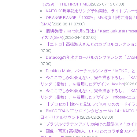
（2/29） - THE FIRST TIMES
(2026-07-15 07:00)
KAITO 20周年記念リング予約開始、ライトブルー
ORANGE RANGE 「1000%」MV出演！[櫻井海音 / K
(SMA)
(2026-06-11 07:00)
[櫻井海音 / Kaito]5月2日(土)「Kaito Sakura
ィスツ(SMA)
(2026-04-13 07:00)
【エトロ】高橋海人さんとのカプセルコレクション第２弾
07:00)
Datadogの年次グローバルカンファレンス「DASH」にKai
07:00)
Desktop Mate、バーチャルシンガー「MEIKO」と「K
今ここでしか出会えない、完全描き下ろし。「KAITO
リング（指輪）」を着用したデザイン - Koubo
(2026-0
今ここでしか出会えない、完全描き下ろし。「KAITO
リング（指輪）」を着用したデザイン｜Infoseekニュース -
【プロセカ】[空へと見送って]KAITOのカードイラスト
BMSG TRAINEE ソロインタビュー Vol.1
日々 - リアルサウンド
(2026-02-26 08:00)
ブラジルでラテンアメリカ向けの新型SUV「カイト（
画像・写真 | 髙橋海人、ETROとのコラボ全32ア