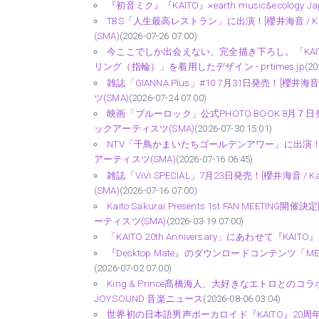
『初音ミク』『KAITO』×earth music&ecology Japan 
TBS「人生最高レストラン」に出演！[櫻井海音 / Kaito]
(SMA)
(2026-07-26 07:00)
今ここでしか出会えない、完全描き下ろし。「KAITO
リング（指輪）」を着用したデザイン - prtimes.jp
(20
雑誌「GIANNA Plus」#10 7月31日発売！[櫻井海音 / 
ツ(SMA)
(2026-07-24 07:00)
映画「ブルーロック」公式PHOTO BOOK 8月７日発売！[櫻井
ックアーティスツ(SMA)
(2026-07-30 15:01)
NTV「千鳥かまいたちゴールデンアワー」に出演！[櫻井海音 / 
アーティスツ(SMA)
(2026-07-16 06:45)
雑誌「ViVi SPECIAL」7月23日発売！[櫻井海音 / Kai
(SMA)
(2026-07-16 07:00)
Kaito Sakurai Presents 1st FAN MEETING開
ーティスツ(SMA)
(2026-03-19 07:00)
「KAITO 20th Anniversary」にあわせて『KAITO
『Desktop Mate』のダウンロードコンテンツ「M
(2026-07-02 07:00)
King & Prince髙橋海人、大好きなエトロと
JOYSOUND 音楽ニュース
(2026-08-06 03:04)
世界初の日本語男声ボーカロイド『KAITO』20周年を