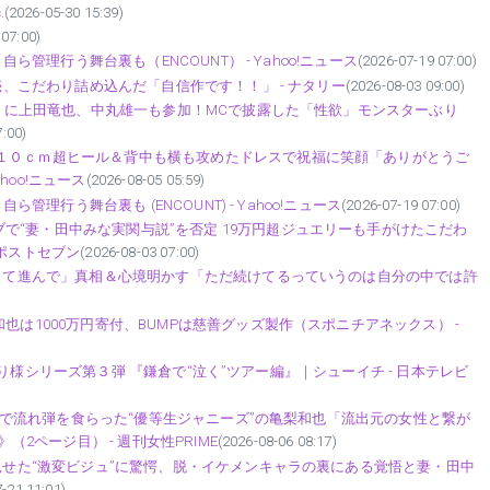
.
(2026-05-30 15:39)
 07:00)
自ら管理行う舞台裏も（ENCOUNT） - Yahoo!ニュース
(2026-07-19 07:00)
発売、こだわり詰め込んだ「自信作です！！」 - ナタリー
(2026-08-03 09:00)
イブ〉に上田竜也、中丸雄一も参加！MCで披露した「性欲」モンスターぶり
7:00)
、１０ｃｍ超ヒール＆背中も横も攻めたドレスで祝福に笑顔「ありがとうご
oo!ニュース
(2026-08-05 05:59)
ら管理行う舞台裏も (ENCOUNT) - Yahoo!ニュース
(2026-07-19 07:00)
で“妻・田中みな実関与説”を否定 19万円超ジュエリーも手がけたこだわ
Sポストセブン
(2026-08-03 07:00)
ババって進んで」真相＆心境明かす「ただ続けてるっていうのは自分の中では許
也は1000万円寄付、BUMPは慈善グッズ製作（スポニチアネックス） -
丸おひとり様シリーズ第３弾 『鎌倉で“泣く”ツアー編』｜シューイチ - 日本テレビ
が流出で流れ弾を食らった“優等生ジャニーズ”の亀梨和也「流出元の女性と繋が
（2ページ目） - 週刊女性PRIME
(2026-08-06 08:17)
で見せた“激変ビジュ”に驚愕、脱・イケメンキャラの裏にある覚悟と妻・田中
-21 11:01)