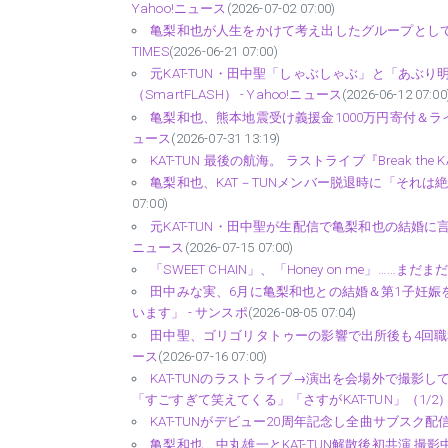
Yahoo!ニュース
(2026-07-02 07:00)
亀梨和也が人生をかけて考え出したグループとしての“答え”
TIMES
(2026-06-21 07:00)
元KAT-TUN・田中聖「しゃぶしゃぶ」と「あぶ
（SmartFLASH） - Yahoo!ニュース
(2026-06-12 07:00
亀梨和也、熊本地震受け義援金1000万円寄付＆ライ
ュース
(2026-07-31 13:19)
KAT-TUN 最後の航海。 ラストライブ『Break the KAT-T
亀梨和也、KAT－TUNメンバー脱退時に「それは
07:00)
元KAT-TUN・田中聖が生配信で亀梨和也の結婚に言
ニュース
(2026-07-15 07:00)
「SWEET CHAIN」、「Honey on me」……まだ
田中みな実、6月に亀梨和也との結婚＆第1子妊
います」 - サンスポ
(2026-08-05 07:04)
田中聖、ゴリゴリタトゥーの影響で出所後も4回職務質
ース
(2026-07-16 07:00)
KAT-TUNのラストライブ→演出を会場外で撮影
「すごすぎて笑えてくる」「さすがKAT-TUN」（1/2） 
KAT-TUNがデビュー20周年記念し全曲サブスク配信をサプ
亀梨和也、中丸雄一とKAT-TUN解散後初共演 撮影中に