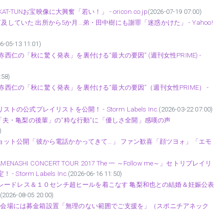
UNお宝映像に大興奮「若い！」 - oricon.co.jp
(2026-07-19 07:00)
及していた 出所から5か月…弟・田中樹にも謝罪「迷惑かけた」 - Yahoo!
6-05-13 11:01)
西仁の「秋に驚く発表」を裏付ける“最大の要因” (週刊女性PRIME) -
:58)
赤西仁の「秋に驚く発表」を裏付ける“最大の要因”（週刊女性PRIME） -
の公式プレイリストを公開！ - Storm Labels Inc.
(2026-03-22 07:00)
夫・亀梨の後輩」の“粋な行動”に「優しさ全開」感嘆の声
)
2ショット公開「彼から電話かかってきて…」 ファン歓喜「顔ツヨォ」「エモ
NASHI CONCERT TOUR 2017 The 一 ～Follow me～」セトリプレイリ
torm Labels Inc.
(2026-06-16 11:50)
レードレス＆１０センチ超ヒールを着こなす 亀梨和也との結婚＆妊娠公表
(2026-08-05 20:00)
アー会場には募金箱設置「無理のない範囲でご支援を」（スポニチアネック