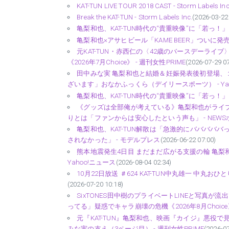
KAT-TUN LIVE TOUR 2018 CAST - Storm Labels Inc
Break the KAT-TUN - Storm Labels Inc.
(2026-03-22
亀梨和也、KAT-TUN時代の“貴重映像”に「若っ！」 
亀梨和也×アサヒビール「KAME BEER」ついに
元KAT-TUN・赤西仁の〈42歳のバースデーラ
《2026年7月Choice》 - 週刊女性PRIME
(2026-07-29 0
田中みな実 亀梨和也と結婚＆妊娠発表後初登場
ざいます」おなかふっくら（デイリースポーツ） - Yah
亀梨和也、KAT-TUN時代の“貴重映像”に「若っ！」 自
《グッズは全部俺が考えている》亀梨和也がライブ
りとは「ファンからは安心したという声も」 - NEW
亀梨和也、KAT-TUN解散は「急激的にバババ
されなかった」 - モデルプレス
(2026-06-22 07:00)
熊本地震発生4日目 まだまだ広がる支援の輪 亀梨和
Yahoo!ニュース
(2026-08-04 02:34)
10月22日放送 ＃624 KAT-TUN中丸雄一 中
(2026-07-20 10:18)
SixTONES田中樹のプライベートLINEと写真
ってる」疑惑でキャラ崩壊の危機《2026年8月Choice》
元『KAT-TUN』亀梨和也、映画『カイジ』悪役
みな実の支え（3ページ目） - 週刊女性PRIME
(2026-07