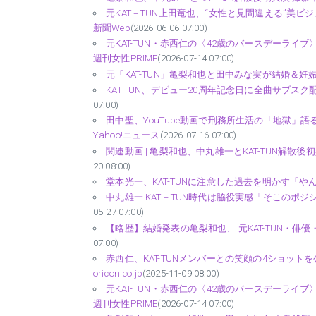
元KAT－TUN上田竜也、“女性と見間違える”美ビ
新聞Web
(2026-06-06 07:00)
元KAT-TUN・赤西仁の〈42歳のバースデーライ
週刊女性PRIME
(2026-07-14 07:00)
元「KAT-TUN」亀梨和也と田中みな実が結婚＆妊娠を
KAT-TUN、デビュー20周年記念日に全曲サブスク
07:00)
田中聖、YouTube動画で刑務所生活の「地獄」語る
Yahoo!ニュース
(2026-07-16 07:00)
関連動画 | 亀梨和也、中丸雄一とKAT-TUN解散後初共
20 08:00)
堂本光一、KAT-TUNに注意した過去を明かす「や
中丸雄一 KAT－TUN時代は脇役実感「そこのポジション
05-27 07:00)
【略歴】結婚発表の亀梨和也、 元KAT-TUN・俳
07:00)
赤西仁、KAT-TUNメンバーとの笑顔の4ショット
oricon.co.jp
(2025-11-09 08:00)
元KAT-TUN・赤西仁の〈42歳のバースデーライ
週刊女性PRIME
(2026-07-14 07:00)