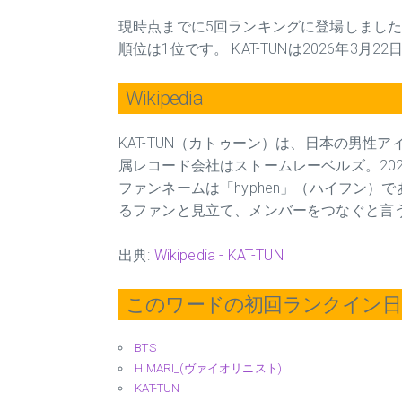
現時点までに5回ランキングに登場しました
順位は1位です。 KAT-TUNは2026年3月
Wikipedia
KAT-TUN（カトゥーン）は、日本の男性アイド
属レコード会社はストームレーベルズ。202
ファンネームは「hyphen」（ハイフン）で
るファンと見立て、メンバーをつなぐと言
出典:
Wikipedia - KAT-TUN
このワードの初回ランクイン日 2
BTS
HIMARI_(ヴァイオリニスト)
KAT-TUN