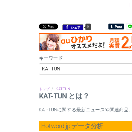
0
シェア
キーワード
トップ
/
KAT-TUN
KAT-TUN とは？
KAT-TUNに関する最新ニュースや関連商
Hotword.jp データ分析