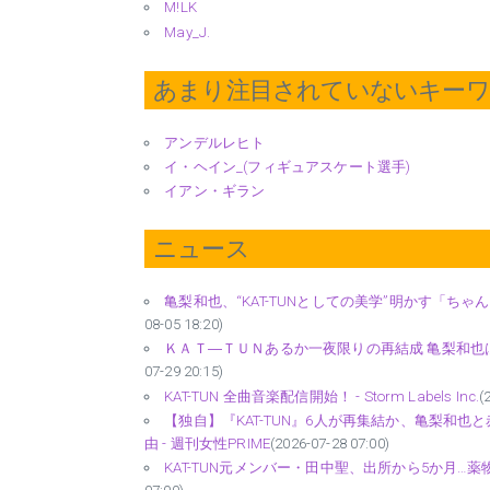
M!LK
May_J.
あまり注目されていないキー
アンデルレヒト
イ・ヘイン_(フィギュアスケート選手)
イアン・ギラン
ニュース
亀梨和也、“KAT-TUNとしての美学”明かす「ちゃ
08-05 18:20)
ＫＡＴ―ＴＵＮあるか一夜限りの再結成 亀梨和也は仕
07-29 20:15)
KAT-TUN 全曲音楽配信開始！ - Storm Labels Inc.
(
【独自】『KAT-TUN』6人が再集結か、亀梨和
由 - 週刊女性PRIME
(2026-07-28 07:00)
KAT-TUN元メンバー・田中聖、出所から5か月…