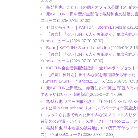
07:00)
亀梨和也、こだわりの個人オフィス公開 15年前のKAT-T
元KAT-TUN・田中聖が生配信で亀梨和也の結婚に言
ニュース
(2026-07-15 07:00)
ゼロからイチへ｜KAT-TUN - Storm Labels Inc.
(202
【独自】『KAT-TUN』6人が再集結か、亀梨和也と赤
Yahoo!ニュース
(2026-07-28 07:00)
Roar｜KAT-TUN - Storm Labels Inc.
(2026-05-13 15
【独自】『KAT-TUN』6人が再集結か、亀梨和也と
Yahoo!ニュース
(2026-07-28 07:00)
KAT-TUN全曲音楽配信記念！ 全18本ライブセットリスト
【妊婦に神対応】田中みな実を報道陣から守った「
（SmartFLASH） - Yahoo!ニュース
(2026-08-06 10:50
元KAT-TUN上田竜也、赤西仁との“誕生日”祝う
すぎるやばい」 - 山陽新聞
(2026-07-31 17:09)
亀梨和也 ツアー開催記念！ 「KAT-TUN KAZUYA KAME
スト公開＆Stationheadリスニングパーティー実施決定！ - S
ふっくらお腹で現れた田中みな実 スリット入りグ
後初の公の場（デイリースポーツ） - Yahoo!ニュース
亀梨和也 熊本地震の被災地に1000万円寄付 ツ
ス） - Yahoo!ニュース
(2026-07-31 12:33)