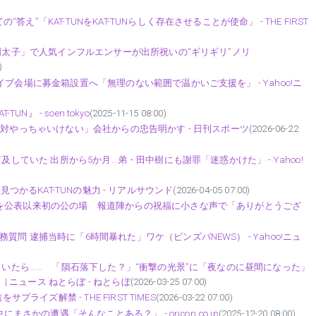
「KAT-TUNをKAT-TUNらしく存在させることが使命」 - THE FIRST
り明太子」で人気インフルエンサーが出所祝いの“ギリギリ”ノリ
)
ブ会場に募金箱設置へ「無理のない範囲で温かいご支援を」 - Yahoo!ニ
UN』 - soen.tokyo
(2025-11-15 08:00)
絶対やっちゃいけない」会社からの忠告明かす - 日刊スポーツ
(2026-06-22
及していた 出所から5か月…弟・田中樹にも謝罪「迷惑かけた」 - Yahoo!
まだ見つかるKAT-TUNの魅力 - リアルサウンド
(2026-04-05 07:00)
娠を公表以来初の公の場 報道陣からの祝福に小さな声で「ありがとうござ
問 逮捕当時に「6時間暴れた」ワケ（ピンズバNEWS） - Yahoo!ニュ
していたら…… 「隕石落下した？」“衝撃の光景”に「夜なのに昼間になった」
| ニュース ねとらぼ - ねとらぼ
(2026-03-25 07:00)
ライズ解禁 - THE FIRST TIMES
(2026-03-22 07:00)
まさかの遭遇「そんなことある？」 - oricon.co.jp
(2025-12-20 08:00)