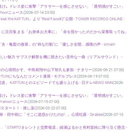
の〝透け〟ドレス姿に衝撃「アラサー⋯を感じさせない」「透明感がすごい」
ahoo!ニュース
(2026-07-14 23:50)
 KAT-TUN」より“Real Face#2”公開 - TOWER RECORDS ONLINE -
〟に注目集まる「お身体お大事に」「命を授かったのだから栄養取ってね」
亀梨の後輩」の“粋な行動”に「優しさ全開」感嘆の声 - smart-
る新しい魅力 サブスク解禁を機に聴きたい意外な一曲（リアルサウンド） -
時の心境明かす、中島裕翔や山下智久も参加 - ナタリー
(2026-06-21 07:00)
TUNにちなんだコメント連発 - モデルプレス
(2026-06-19 07:00)
KAT-TUNとのエピソードでも盛り上げる - 日テレNEWS NNN
(2026-
の〝透け〟ドレス姿に衝撃「アラサー⋯を感じさせない」「透明感がすごい」
Yahoo!ニュース
(2026-07-15 07:00)
スタート！ - 推し楽
(2026-03-22 07:00)
・田中樹に「そこに迷惑かけたのが…」心境吐露 - Sirabee
(2026-07-15
…「STARTOタレントと交際報道」綾瀬はるかと有村架純に降り注ぐ懸念 -