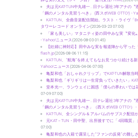
夫は元KAT-TUN中丸雄一…日テレ退社3年アナ
「鋼のメンタル見習うべき」 (西スポWEB OTTO!) - Y
KAT-TUN、全曲音楽配信開始。ラスト・ライヴ「Break the
タワーレコード オンライン
(2026-03-23 07:00)
「家も美しい」マタニティ姿の田中みな実〝変化
- Yahoo!ニュース
(2026-08-03 01:45)
【妊婦に神対応】田中みな実を報道陣から守った「夫・
flash.jp
(2026-08-06 11:15)
KAT-TUN、“航海”を終えてもなお見つかり続け
Yahoo!ニュース
(2026-04-06 07:00)
亀梨和也「おしゃれクリップ」でKAT-TUN解散当
亀梨和也「ギリギリは一生背負っていきたい」KAT-
堂本光一、ランウェイに困惑「僕らの界わいでは花道」 
07-09 07:00)
夫は元KAT-TUN中丸雄一…日テレ退社3年アナ
「鋼のメンタル見習うべき」（西スポWEB OTTO!） - 
KAT-TUN、全シングル＆アルバムのサブスク配信が
元KAT－TUN・田中聖、出所後すでに「4回職質」 弟
07:00)
亀梨和也の入籍で露呈した“ファンの反発”の難しさ