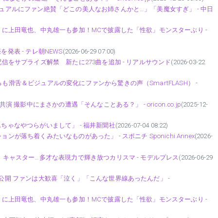
ジュアルにファン絶賛「どこの美人なお姉さんかと…」「美魔女すぎ」 - 中日
ブ〉に上田竜也、中丸雄一も参加！MCで披露した「性欲」モンスターぶり -
発表 - テレ朝NEWS
(2026-06-29 07:00)
配信をサプライズ解禁 新たに273曲を追加 - リアルサウンド
(2026-03-22
も滑舌＆ビジュアルの変化にファンから驚きの声（SmartFLASH） -
演 撮影中にまさかの遭遇「そんなことある？」 - oricon.co.jp
(2025-12-
んちゃなやつらがいまして」 - 福井新聞社
(2026-07-04 08:22)
が落ち着くみたいなものがあった」 - スポニチ Sponichi Annex
(2026-
優・キャスター…多才な表現力で輝き放つカリスマ - モデルプレス
(2026-06-29
を公開 ファンは大歓喜「泣く」「こんな世界線あったんだ」 -
ブ〉に上田竜也、中丸雄一も参加！MCで披露した「性欲」モンスターぶり -