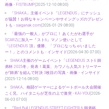
画像 - FISTBUMP
(2025-12-10 08:00)
「SHAKA」主催イベント「LEGENDUS」にナッシュ
が協賛！お得なキャンペーンやサイングッズのプレゼン
トも - saiganak.com
(2026-01-29 08:00)
「最強の一般人」がプロに！ あくたがわ選手が
SCARZに加入ー『スト6』マノン使いとして
「LEGENDUS 頂」優勝、「プロになっちゃいました
ー！」とのコメントも - インサイド
(2026-04-30 07:00)
SHAKA主催のゲームイベント「LEGENDUS スト6 師
弟杯 2025冬」発表！葛葉、カワノら人気ストリーマー
が“師弟”を組んで対決 3枚目の写真・画像 - インサイド
(2025-12-16 08:00)
SHAKA、格闘ゲーマーによるゲートボール大会開催
こく兄、ハイタニらが芝生の上で激突 - KAI-YOU
(2026-
06-03 07:00)
『Red Bull LEGENDUS STREET FIGHTER 6 師弟杯