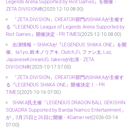
Legends Arena Supported by Riot Games』を開催 -
ZETA DIVISION®
(2025-12-10 08:00)
「ZETA DIVISION」CREATOR部門のSHAKAが主催す
る『LEGENDUS League of Legends Arena Supported by
Riot Games』開催決定 - PR TIMES
(2025-12-10 08:00)
出演情報 – SHAKAが『LEGENDUS SHAKA ONE』を開
催、ta1yo, 鈴木ノリアキ, Clutch_Fi, ファン太, Laz,
JapaneseKoreanUG, takeraが出演 - ZETA
DIVISION®
(2025-10-17 07:00)
「ZETA DIVISION」CREATOR部門のSHAKAが主催す
る『LEGENDUS SHAKA ONE』開催決定！ - PR
TIMES
(2025-10-16 07:00)
SHAKA氏主催「LEGENDUS DRAGON BALL GEKISHIN
SQUADRA Supported by Bandai Namco Entertainment」
が，3月25日と26日に開催 - 4Gamer.net
(2026-03-14
07:00)