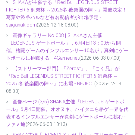
SHAKAが主催する「Red Bull LEGENDUS STREET
FIGHTER 6 師弟杯 ～2025冬 後楽園の陣～」開催決定！
葛葉や渋谷ハルなど有名配信者が出場予定 -
saiganak.com
(2025-12-18 08:00)
画像ギャラリー No.008 | SHAKAさん主催
「LEGENDUS ゲートボール」，6月4日13：00から開
催。格闘ゲームのインフルエンサー10名が，真剣にゲー
トボールに挑戦する - 4Gamer.net
(2026-06-03 07:00)
【ストリーマー部門】「Zerost」、「こく兄」が
『Red Bull LEGENDUS STREET FIGHTER 6 師弟杯 ～
2025 冬 後楽園の陣～』に出場 - REJECT
(2025-12-13
08:00)
画像ページ (3/6) SHAKA主催『LEGENDUS ゲートボ
ール』6月4日開催。オオヌキ、ハイタニら格ゲー界を代
表するインフルエンサーが真剣にゲートボールに挑む -
ファミ通
(2026-06-03 10:13)
SHAKA主催「LEGENDUS」が『LoL』アリーナモード