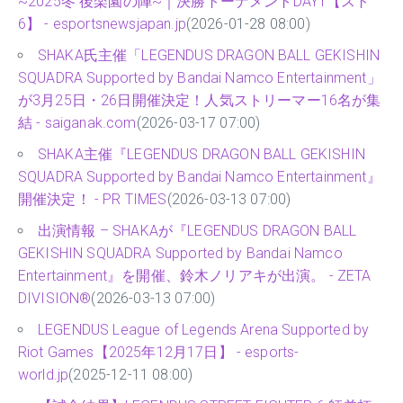
~2025冬 後楽園の陣~｜決勝トーナメントDAY1【スト
6】 - esportsnewsjapan.jp
(2026-01-28 08:00)
SHAKA氏主催「LEGENDUS DRAGON BALL GEKISHIN
SQUADRA Supported by Bandai Namco Entertainment」
が3月25日・26日開催決定！人気ストリーマー16名が集
結 - saiganak.com
(2026-03-17 07:00)
SHAKA主催『LEGENDUS DRAGON BALL GEKISHIN
SQUADRA Supported by Bandai Namco Entertainment』
開催決定！ - PR TIMES
(2026-03-13 07:00)
出演情報 – SHAKAが『LEGENDUS DRAGON BALL
GEKISHIN SQUADRA Supported by Bandai Namco
Entertainment』を開催、鈴木ノリアキが出演。 - ZETA
DIVISION®
(2026-03-13 07:00)
LEGENDUS League of Legends Arena Supported by
Riot Games【2025年12月17日】 - esports-
world.jp
(2025-12-11 08:00)