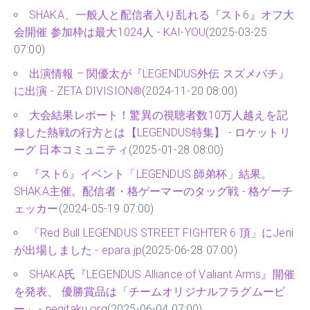
SHAKA、一般人と配信者入り乱れる『スト6』オフ大
会開催 参加枠は最大1024人 - KAI-YOU
(2025-03-25
07:00)
出演情報 – 関優太が『LEGENDUS外伝 スズメバチ』
に出演 - ZETA DIVISION®
(2024-11-20 08:00)
大会結果レポート！驚異の視聴者数10万人越えを記
録した熱戦の行方とは【LEGENDUS特集】 - ロケットリ
ーグ 日本コミュニティ
(2025-01-28 08:00)
『スト6』イベント「LEGENDUS 師弟杯」結果。
SHAKA主催。配信者・格ゲーマーのタッグ戦 - 格ゲーチ
ェッカー
(2024-05-19 07:00)
「Red Bull LEGENDUS STREET FIGHTER 6 頂」にJeni
が出場しました - epara.jp
(2025-06-28 07:00)
SHAKA氏『LEGENDUS Alliance of Valiant Arms』開催
を発表、 優勝賞品は「チームオリジナルフラグムービ
ー」 - negitaku.org
(2025-06-04 07:00)