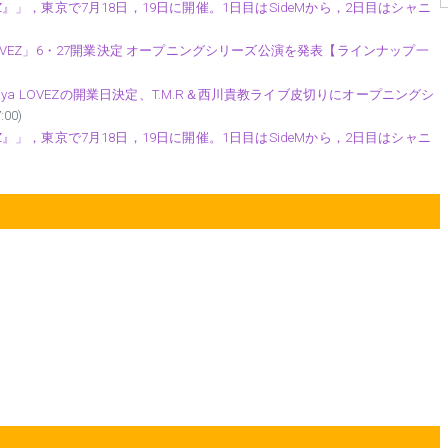
ntis DAYZ』」，東京で7月18日，19日に開催。1日目はSideMから，2日目はシャニ
 LOVEZ」6・27開業決定 オープニングシリーズ公演を発表【ラインナップ一
a LOVEZの開業日決定、T.M.R＆西川貴教ライブ皮切りにオープニングシ
:00)
ntis DAYZ』」，東京で7月18日，19日に開催。1日目はSideMから，2日目はシャニ