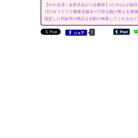
【NHK出演！金井式あがり症教材】65,089人が
1日3分ラクラク腰痛克服法〜穴吹弘毅が教える腰痛
指定した利益率の商品を自動で検索してくれるせど
0
シェア